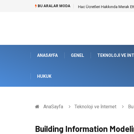
BU ARALAR MODA
Hac Ücretleri Hakkında Merak Et
ANASAYFA
GENEL
TEKNOLOJI VE İN
HUKUK
AnaSayfa
Teknoloji ve İnternet
Bui
Building Information Model