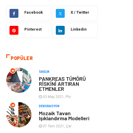
Facebook
X / Twitter
Güzellik Bakım
Gıda
X
Otomotiv
Sağlıklı Yaşam
Pinterest
Linkedin
Keyif ve Hobi
Yeme İçme
POPÜLER
Moda
Finans ve
Ekonomi
SAĞLIK
PANKREAS TÜMÖRÜ
Anne Çocuk
Emlak
RİSKİNİ ARTIRAN
ETMENLER
Aksesuar
Genel Kültür
03 May 2021, Pts
DEKORASYON
Mobilya
Gençlik ve
Mozaik Tavan
Işıklandırma Modelleri
Eğlence
07 Tem 2021, Çar