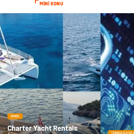
MİNİ KONU
GENEL
Charter Yacht Rentals
TEKNOLOJI VE 