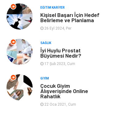
Spor
Müzik
EĞITIM KARIYER
Kişisel Başarı İçin Hedef
Ev işleri
Astroloji
Belirleme ve Planlama
26 Eyl 2024, Per
Cam
Hediyelik Eşya
SAĞLIK
Sigorta
Spor Malzemeleri
İyi Huylu Prostat
Büyümesi Nedir?
Bebek Giyim
İnternet
17 Şub 2023, Cum
GIYIM
Kına Gecesi
Veteriner
Çocuk Giyim
Alışverişinde Online
Rahatlık
Restaurant
Gayrimenkul
22 Oca 2021, Cum