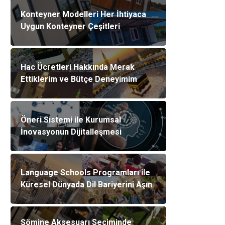
Konteyner Modelleri Her İhtiyaca
Uygun Konteyner Çeşitleri
Hac Ücretleri Hakkında Merak
Ettiklerim ve Bütçe Deneyimim
Öneri Sistemi ile Kurumsal
İnovasyonun Dijitalleşmesi
Language Schools Programları ile
Küresel Dünyada Dil Bariyerini Aşın
Şömine Aksesuarı Seçiminde