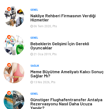
GENEL
Anne Çocuk
Emlak
Nakliye Rehberi Firmasının Verdiği
Hizmetler
Aksesuar
Genel Kültür
06 Tem 2020, Pts
Mobilya
Gençlik ve Eğlence
GENEL
Bebeklerin Gelişimi İçin Gerekli
Oyuncaklar
Spor
Müzik
21 Oca 2019, Pts
Ev işleri
Astroloji
SAĞLIK
Meme Büyütme Ameliyatı Kalıcı Sonuç
Cam
Hediyelik Eşya
Sağlar Mı?
13 Nis 2026, Pts
Sigorta
Spor Malzemeleri
GENEL
Bebek Giyim
İnternet
Günstiger Flughafentransfer Antalya
Rezervasyonu Nasıl Daha Ucuza
Yapılır?