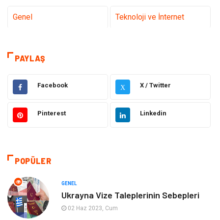
Genel
Teknoloji ve İnternet
Tanıtıcı Reklam
Sağlık
PAYLAŞ
Dekorasyon
Eğitim Kariyer
Facebook
X / Twitter
X
Hukuk
Elektrik & Elektronik
Pinterest
Linkedin
Giyim
Makine
Güzellik Bakım
Gıda
POPÜLER
Otomotiv
Sağlıklı Yaşam
GENEL
Keyif ve Hobi
Yeme İçme
Ukrayna Vize Taleplerinin Sebepleri
02 Haz 2023, Cum
Moda
Finans ve Ekonomi