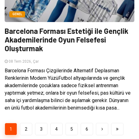
GENEL
Barcelona Forması Estetiği ile Gençlik
Akademilerinde Oyun Felsefesi
Oluşturmak
08 Tem 2026, Çar
Barcelona Forması Çizgilerinde Alternatif Deplasman
Renklerinin Modern YüzüFutbol altyapılarında ve gençlik
akademilerinde çocuklara sadece fiziksel antrenman
yaptırmak yetmez; onlara bir oyun felsefesi, pas kültürü ve
saha içi yardımlaşma bilinci de aşılamak gerekir. Dünyanın
en ünlü futbol akademilerinin benimsediği kısa pasa...
1
2
3
4
5
6