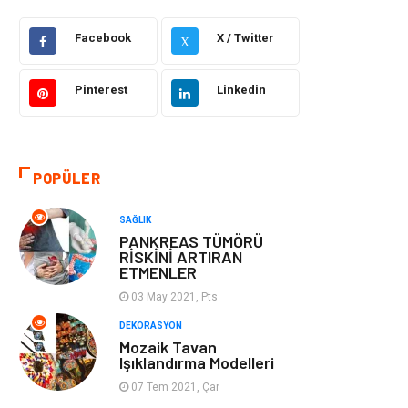
Facebook
X / Twitter
Güzellik Bakım
Gıda
X
Otomotiv
Sağlıklı Yaşam
Pinterest
Linkedin
Keyif ve Hobi
Yeme İçme
POPÜLER
Moda
Finans ve
Ekonomi
SAĞLIK
PANKREAS TÜMÖRÜ
Anne Çocuk
Emlak
RİSKİNİ ARTIRAN
ETMENLER
Aksesuar
Genel Kültür
03 May 2021, Pts
DEKORASYON
Mobilya
Gençlik ve
Mozaik Tavan
Işıklandırma Modelleri
Eğlence
07 Tem 2021, Çar