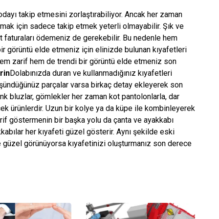
dayı takip etmesini zorlaştırabiliyor. Ancak her zaman
ak için sadece takip etmek yeterli olmayabilir. Şık ve
et faturaları ödemeniz de gerekebilir. Bu nedenle hem
 görüntü elde etmeniz için elinizde bulunan kıyafetleri
 hem zarif hem de trendi bir görüntü elde etmeniz son
rin
Dolabınızda duran ve kullanmadığınız kıyafetleri
düşündüğünüz parçalar varsa birkaç detay ekleyerek son
enk bluzlar, gömlekler her zaman kot pantolonlarla, dar
ek ürünlerdir. Uzun bir kolye ya da küpe ile kombinleyerek
zarif göstermenin bir başka yolu da çanta ve ayakkabı
abılar her kıyafeti güzel gösterir. Aynı şekilde eski
ve güzel görünüyorsa kıyafetinizi oluşturmanız son derece