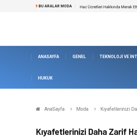
BU ARALAR MODA
Hac Ücretleri Hakkında Merak Et
ANASAYFA
GENEL
TEKNOLOJI VE İN
HUKUK
AnaSayfa
Moda
Kıyafetlerinizi Da
Kıyafetlerinizi Daha Zarif Ha