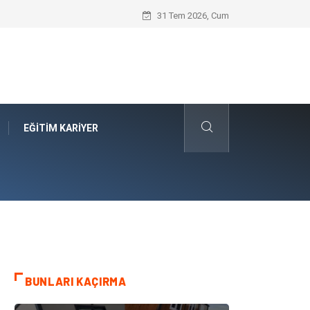
Öneri Sistemi ile Kurumsal İnovasyonun 
31 Tem 2026, Cum
EĞITIM KARIYER
BUNLARI KAÇIRMA