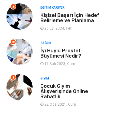
Spor
Müzik
EĞITIM KARIYER
Kişisel Başarı İçin Hedef
Ev işleri
Astroloji
Belirleme ve Planlama
26 Eyl 2024, Per
Cam
Hediyelik Eşya
SAĞLIK
Sigorta
Spor Malzemeleri
İyi Huylu Prostat
Büyümesi Nedir?
Bebek Giyim
İnternet
17 Şub 2023, Cum
GIYIM
Kına Gecesi
Veteriner
Çocuk Giyim
Alışverişinde Online
Rahatlık
Restaurant
Gayrimenkul
22 Oca 2021, Cum