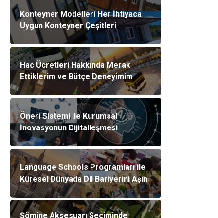
Konteyner Modelleri Her İhtiyaca
Uygun Konteyner Çeşitleri
Hac Ücretleri Hakkında Merak
Ettiklerim ve Bütçe Deneyimim
Öneri Sistemi ile Kurumsal
İnovasyonun Dijitalleşmesi
Language Schools Programları ile
Küresel Dünyada Dil Bariyerini Aşın
Şömine Aksesuarı Seçiminde