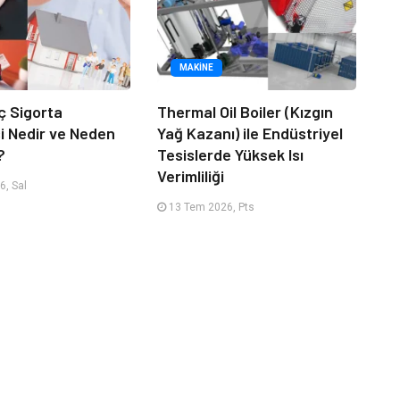
MAKINE
ç Sigorta
Thermal Oil Boiler (Kızgın
 Nedir ve Neden
Yağ Kazanı) ile Endüstriyel
?
Tesislerde Yüksek Isı
Verimliliği
, Sal
13 Tem 2026, Pts