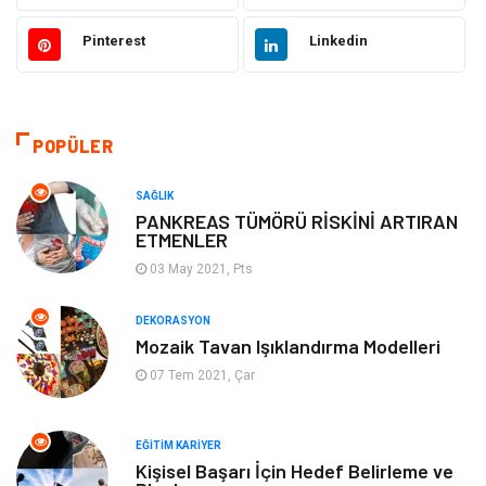
Giyim
Makine
Pinterest
Linkedin
Güzellik Bakım
Gıda
Otomotiv
Sağlıklı Yaşam
POPÜLER
Keyif ve Hobi
Yeme İçme
SAĞLIK
PANKREAS TÜMÖRÜ RİSKİNİ ARTIRAN
ETMENLER
Moda
Finans ve Ekonomi
03 May 2021, Pts
Anne Çocuk
Emlak
DEKORASYON
Mozaik Tavan Işıklandırma Modelleri
Aksesuar
Genel Kültür
07 Tem 2021, Çar
Mobilya
Gençlik ve Eğlence
EĞITIM KARIYER
Spor
Müzik
Kişisel Başarı İçin Hedef Belirleme ve