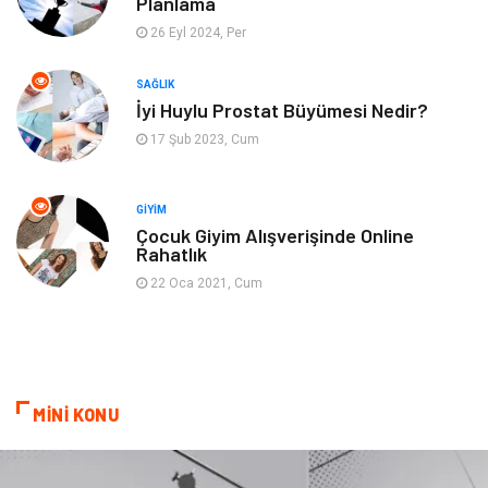
Planlama
26 Eyl 2024, Per
Ev işleri
Astroloji
SAĞLIK
Cam
Hediyelik Eşya
İyi Huylu Prostat Büyümesi Nedir?
17 Şub 2023, Cum
Sigorta
Spor Malzemeleri
Bebek Giyim
İnternet
GIYIM
Çocuk Giyim Alışverişinde Online
Rahatlık
Kına Gecesi
Veteriner
22 Oca 2021, Cum
Restaurant
Gayrimenkul
MİNİ KONU