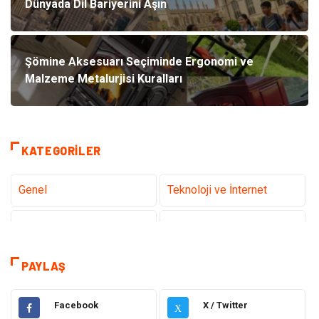
Dünyada Dil Bariyerini Aşın
Şömine Aksesuarı Seçiminde Ergonomi ve
Malzeme Metalurjisi Kuralları
KATEGORILER
Genel
Teknoloji ve İnternet
Tanıtıcı Reklam
Sağlık
Dekorasyon
Eğitim Kariyer
PAYLAŞ
Hukuk
Elektrik & Elektronik
Facebook
X / Twitter
X