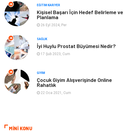
EĞITIM KARIYER
Spor
Müzik
Kişisel Başarı İçin Hedef Belirleme ve
Planlama
26 Eyl 2024, Per
Ev işleri
Astroloji
SAĞLIK
Cam
Hediyelik Eşya
İyi Huylu Prostat Büyümesi Nedir?
17 Şub 2023, Cum
Sigorta
Spor Malzemeleri
Bebek Giyim
İnternet
GIYIM
Çocuk Giyim Alışverişinde Online
Rahatlık
Kına Gecesi
Veteriner
22 Oca 2021, Cum
Restaurant
Gayrimenkul
MİNİ KONU