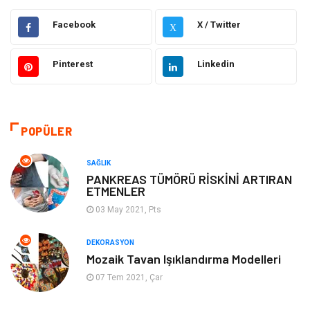
Hukuk
Elektrik & Elektronik
Facebook
X / Twitter
X
Giyim
Makine
Pinterest
Linkedin
Güzellik Bakım
Gıda
Otomotiv
Sağlıklı Yaşam
POPÜLER
Keyif ve Hobi
Yeme İçme
SAĞLIK
PANKREAS TÜMÖRÜ RİSKİNİ ARTIRAN
ETMENLER
Moda
Finans ve Ekonomi
03 May 2021, Pts
Anne Çocuk
Emlak
DEKORASYON
Mozaik Tavan Işıklandırma Modelleri
Aksesuar
Genel Kültür
07 Tem 2021, Çar
Mobilya
Gençlik ve Eğlence