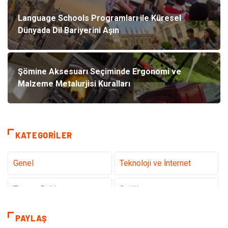
Language Schools Programları ile Küresel
Dünyada Dil Bariyerini Aşın
Şömine Aksesuarı Seçiminde Ergonomi ve
Malzeme Metalurjisi Kuralları
KATEGORILER
Genel
Teknoloji ve İnternet
Tanıtıcı Reklam
Sağlık
Dekorasyon
Eğitim Kariyer
PAYLAŞ