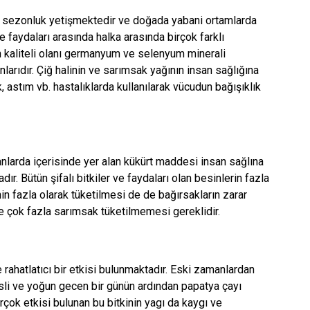
rak sezonluk yetişmektedir ve doğada yabani ortamlarda
 ve faydaları arasında halka arasında birçok farklı
 en kaliteli olanı germanyum ve selenyum minerali
nlarıdır. Çiğ halinin ve sarımsak yağının insan sağlığına
k, astım vb. hastalıklarda kullanılarak vücudun bağışıklık
?
manlarda içerisinde yer alan kükürt maddesi insan sağlına
ır. Bütün şifalı bitkiler ve faydaları olan besinlerin fazla
nin fazla olarak tüketilmesi de de bağırsakların zarar
e çok fazla sarımsak tüketilmemesi gereklidir.
 rahatlatıcı bir etkisi bulunmaktadır. Eski zamanlardan
sli ve yoğun gecen bir günün ardından papatya çayı
birçok etkisi bulunan bu bitkinin yagı da kaygı ve