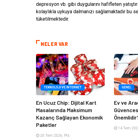
depresyon vb. gibi duygularını hafifleten yatıştı
kolaylıkla uykuya dalmanızı sağlamaktadır bu se
tüketilmektedir.
NELER VAR
TEKNOLOJI VE İNTERNET
GENEL
En Ucuz Chip: Dijital Kart
Ev ve Ara
Masalarında Maksimum
Güvencesi
Kazanç Sağlayan Ekonomik
Önemlidir
Paketler
14 Tem 2026
20 Tem 2026, Pts