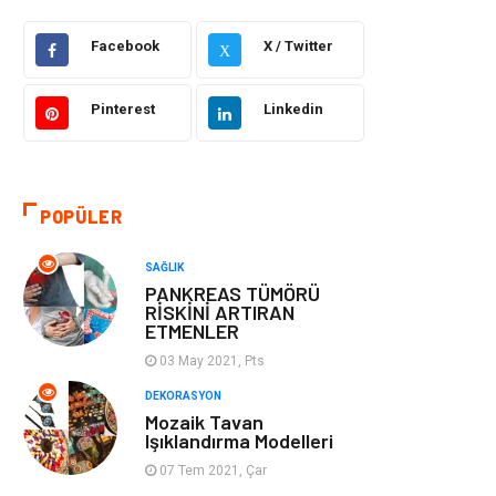
Facebook
X / Twitter
Güzellik Bakım
Gıda
X
Otomotiv
Sağlıklı Yaşam
Pinterest
Linkedin
Keyif ve Hobi
Yeme İçme
POPÜLER
Moda
Finans ve
Ekonomi
SAĞLIK
PANKREAS TÜMÖRÜ
Anne Çocuk
Emlak
RİSKİNİ ARTIRAN
ETMENLER
Aksesuar
Genel Kültür
03 May 2021, Pts
DEKORASYON
Mobilya
Gençlik ve
Mozaik Tavan
Işıklandırma Modelleri
Eğlence
07 Tem 2021, Çar