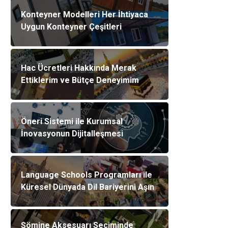
Konteyner Modelleri Her İhtiyaca
Uygun Konteyner Çeşitleri
Hac Ücretleri Hakkında Merak
Ettiklerim ve Bütçe Deneyimim
Öneri Sistemi ile Kurumsal
İnovasyonun Dijitalleşmesi
Language Schools Programları ile
Küresel Dünyada Dil Bariyerini Aşın
Şömine Aksesuarı Seçiminde