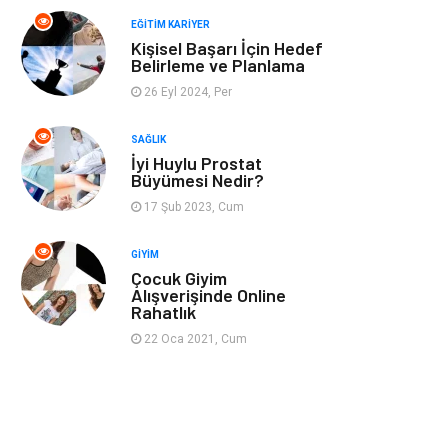
Spor
Müzik
EĞITIM KARIYER
Kişisel Başarı İçin Hedef
Ev işleri
Astroloji
Belirleme ve Planlama
26 Eyl 2024, Per
Cam
Hediyelik Eşya
SAĞLIK
Sigorta
Spor Malzemeleri
İyi Huylu Prostat
Büyümesi Nedir?
Bebek Giyim
İnternet
17 Şub 2023, Cum
GIYIM
Kına Gecesi
Veteriner
Çocuk Giyim
Alışverişinde Online
Rahatlık
Restaurant
Gayrimenkul
22 Oca 2021, Cum