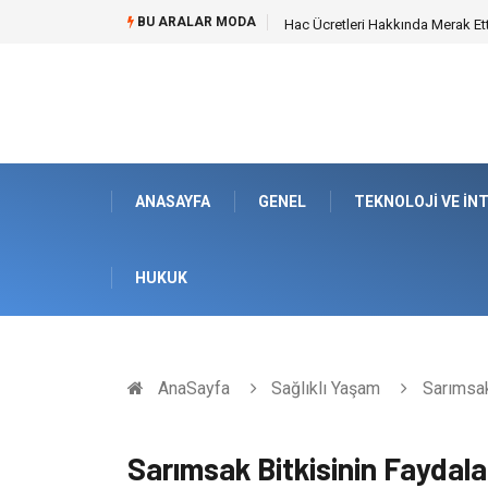
BU ARALAR MODA
Hac Ücretleri Hakkında Merak Et
ANASAYFA
GENEL
TEKNOLOJI VE İN
HUKUK
AnaSayfa
Sağlıklı Yaşam
Sarımsak 
Sarımsak Bitkisinin Faydala