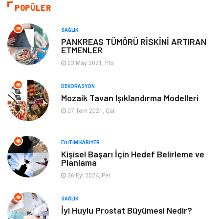
Otomotiv
Sağlıklı Yaşam
POPÜLER
Keyif ve Hobi
Yeme İçme
SAĞLIK
PANKREAS TÜMÖRÜ RİSKİNİ ARTIRAN
ETMENLER
Moda
Finans ve Ekonomi
03 May 2021, Pts
Anne Çocuk
Emlak
DEKORASYON
Mozaik Tavan Işıklandırma Modelleri
Aksesuar
Genel Kültür
07 Tem 2021, Çar
Mobilya
Gençlik ve Eğlence
EĞITIM KARIYER
Spor
Müzik
Kişisel Başarı İçin Hedef Belirleme ve
Planlama
26 Eyl 2024, Per
Ev işleri
Astroloji
SAĞLIK
Cam
Hediyelik Eşya
İyi Huylu Prostat Büyümesi Nedir?