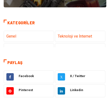
KATEGORILER
Genel
Teknoloji ve İnternet
Tanıtıcı Reklam
Sağlık
Dekorasyon
Eğitim Kariyer
PAYLAŞ
Hukuk
Elektrik & Elektronik
Facebook
X / Twitter
X
Giyim
Makine
Pinterest
Linkedin
Güzellik Bakım
Gıda