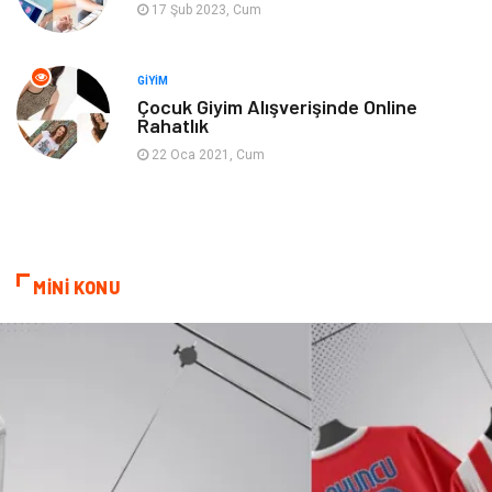
17 Şub 2023, Cum
Sigorta
Spor Malzemeleri
Bebek Giyim
İnternet
GIYIM
Çocuk Giyim Alışverişinde Online
Rahatlık
Kına Gecesi
Veteriner
22 Oca 2021, Cum
Restaurant
Gayrimenkul
MİNİ KONU