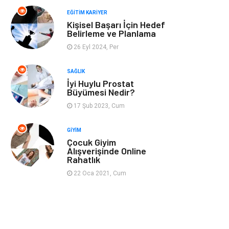
Spor
Müzik
EĞITIM KARIYER
Kişisel Başarı İçin Hedef
Ev işleri
Astroloji
Belirleme ve Planlama
26 Eyl 2024, Per
Cam
Hediyelik Eşya
SAĞLIK
Sigorta
Spor Malzemeleri
İyi Huylu Prostat
Büyümesi Nedir?
Bebek Giyim
İnternet
17 Şub 2023, Cum
GIYIM
Kına Gecesi
Veteriner
Çocuk Giyim
Alışverişinde Online
Rahatlık
Restaurant
Gayrimenkul
22 Oca 2021, Cum