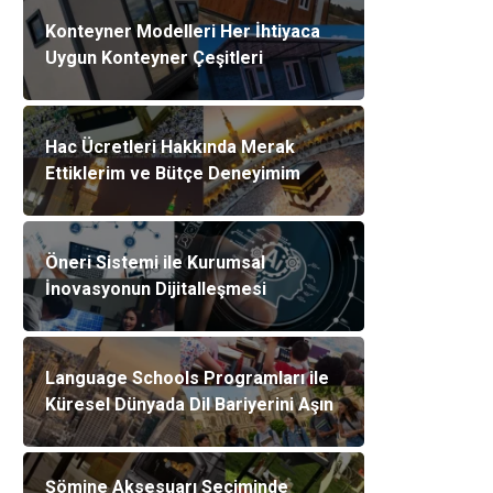
Konteyner Modelleri Her İhtiyaca
Uygun Konteyner Çeşitleri
Hac Ücretleri Hakkında Merak
Ettiklerim ve Bütçe Deneyimim
Öneri Sistemi ile Kurumsal
İnovasyonun Dijitalleşmesi
Language Schools Programları ile
Küresel Dünyada Dil Bariyerini Aşın
Şömine Aksesuarı Seçiminde