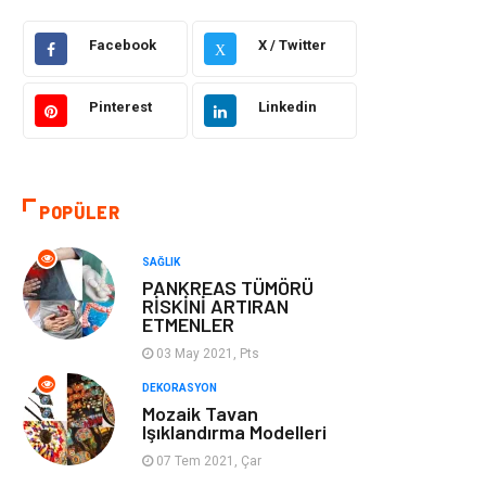
Facebook
X / Twitter
Güzellik Bakım
Gıda
X
Otomotiv
Sağlıklı Yaşam
Pinterest
Linkedin
Keyif ve Hobi
Yeme İçme
POPÜLER
Moda
Finans ve
Ekonomi
SAĞLIK
PANKREAS TÜMÖRÜ
Anne Çocuk
Emlak
RİSKİNİ ARTIRAN
ETMENLER
Aksesuar
Genel Kültür
03 May 2021, Pts
DEKORASYON
Mobilya
Gençlik ve
Mozaik Tavan
Işıklandırma Modelleri
Eğlence
07 Tem 2021, Çar