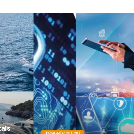
tals
TEKNOLOJI VE İNTERNET