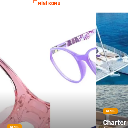
MİNİ KONU
GENEL
Charter
GENEL