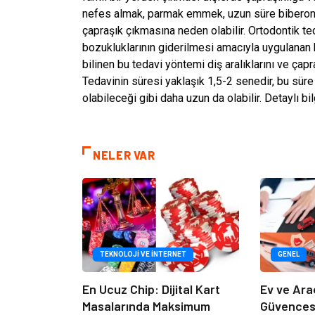
nefes almak, parmak emmek, uzun süre biberon 
çapraşık çıkmasına neden olabilir. Ortodontik te
bozukluklarının giderilmesi amacıyla uygulanan b
bilinen bu tedavi yöntemi diş aralıklarını ve çapraş
Tedavinin süresi yaklaşık 1,5-2 senedir, bu sür
olabileceği gibi daha uzun da olabilir. Detaylı bi
NELER VAR
TEKNOLOJI VE İNTERNET
GENEL
En Ucuz Chip: Dijital Kart
Ev ve Ara
Masalarında Maksimum
Güvencesi