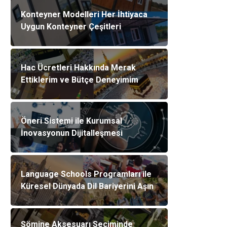
Konteyner Modelleri Her İhtiyaca
Uygun Konteyner Çeşitleri
Hac Ücretleri Hakkında Merak
Ettiklerim ve Bütçe Deneyimim
Öneri Sistemi ile Kurumsal
İnovasyonun Dijitalleşmesi
Language Schools Programları ile
Küresel Dünyada Dil Bariyerini Aşın
Şömine Aksesuarı Seçiminde