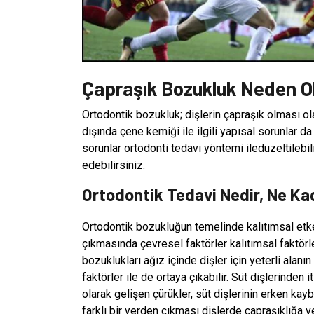
Çapraşık Bozukluk Neden O
Ortodontik bozukluk; dişlerin çapraşık olması ola
dışında çene kemiği ile ilgili yapısal sorunlar da
sorunlar ortodonti tedavi yöntemi iledüzeltilebilir
edebilirsiniz.
Ortodontik Tedavi Nedir, Ne Ka
Ortodontik bozukluğun temelinde kalıtımsal etken
çıkmasında çevresel faktörler kalıtımsal faktörle
bozuklukları ağız içinde dişler için yeterli alan
faktörler ile de ortaya çıkabilir. Süt dişlerinde
olarak gelişen çürükler, süt dişlerinin erken kay
farklı bir yerden çıkması dişlerde çapraşıklığa