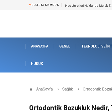
BU ARALAR MODA
Öneri Sistemi ile Kurumsal İnova
ANASAYFA
GENEL
TEKNOLOJI VE İN
HUKUK
AnaSayfa
Sağlık
Ortodontik Bozukl
Ortodontik Bozukluk Nedir, T