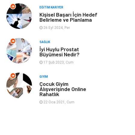
Spor
Müzik
EĞITIM KARIYER
Kişisel Başarı İçin Hedef
Ev işleri
Astroloji
Belirleme ve Planlama
26 Eyl 2024, Per
Cam
Hediyelik Eşya
SAĞLIK
Sigorta
Spor Malzemeleri
İyi Huylu Prostat
Büyümesi Nedir?
Bebek Giyim
İnternet
17 Şub 2023, Cum
GIYIM
Kına Gecesi
Veteriner
Çocuk Giyim
Alışverişinde Online
Rahatlık
Restaurant
Gayrimenkul
22 Oca 2021, Cum