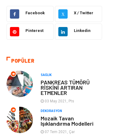
Facebook
X / Twitter
Güzellik Bakım
Gıda
X
Otomotiv
Sağlıklı Yaşam
Pinterest
Linkedin
Keyif ve Hobi
Yeme İçme
POPÜLER
Moda
Finans ve
Ekonomi
SAĞLIK
PANKREAS TÜMÖRÜ
Anne Çocuk
Emlak
RİSKİNİ ARTIRAN
ETMENLER
Aksesuar
Genel Kültür
03 May 2021, Pts
DEKORASYON
Mobilya
Gençlik ve
Mozaik Tavan
Işıklandırma Modelleri
Eğlence
07 Tem 2021, Çar