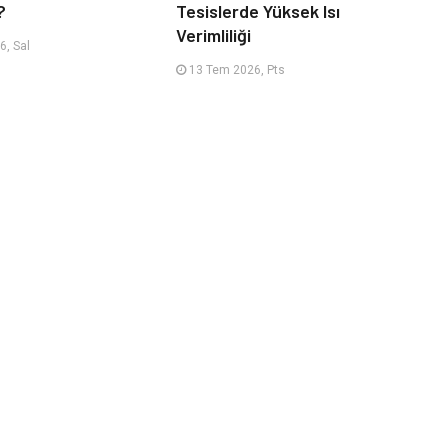
?
Tesislerde Yüksek Isı
Verimliliği
, Sal
13 Tem 2026, Pts