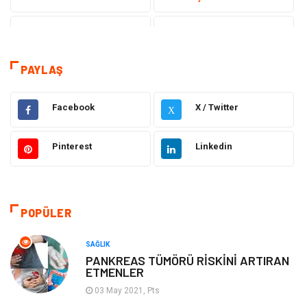
Tanıtıcı Reklam
Sağlık
Dekorasyon
Eğitim Kariyer
PAYLAŞ
Hukuk
Elektrik & Elektronik
Facebook
X / Twitter
X
Giyim
Makine
Pinterest
Linkedin
Güzellik Bakım
Gıda
Otomotiv
Sağlıklı Yaşam
POPÜLER
Keyif ve Hobi
Yeme İçme
SAĞLIK
PANKREAS TÜMÖRÜ RİSKİNİ ARTIRAN
ETMENLER
Moda
Finans ve Ekonomi
03 May 2021, Pts