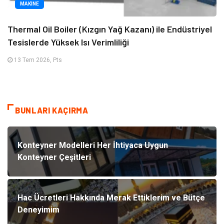
MAKINE
Thermal Oil Boiler (Kızgın Yağ Kazanı) ile Endüstriyel
Tesislerde Yüksek Isı Verimliliği
13 Tem 2026, Pts
BUNLARI KAÇIRMA
Konteyner Modelleri Her İhtiyaca Uygun
Konteyner Çeşitleri
Hac Ücretleri Hakkında Merak Ettiklerim ve Bütçe
Deneyimim