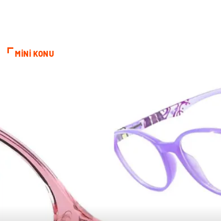
Restaurant
Gayrimenkul
MİNİ KONU