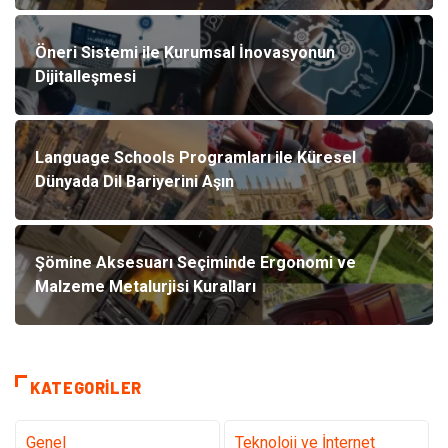
Öneri Sistemi ile Kurumsal İnovasyonun
Dijitalleşmesi
Language Schools Programları ile Küresel
Dünyada Dil Bariyerini Aşın
Şömine Aksesuarı Seçiminde Ergonomi ve
Malzeme Metalurjisi Kuralları
KATEGORILER
Genel
Teknoloji ve İnternet