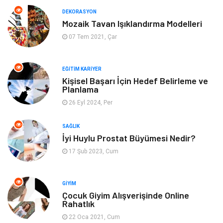
Anne Çocuk
Emlak
DEKORASYON
Mozaik Tavan Işıklandırma Modelleri
Aksesuar
Genel Kültür
07 Tem 2021, Çar
Mobilya
Gençlik ve Eğlence
EĞITIM KARIYER
Spor
Müzik
Kişisel Başarı İçin Hedef Belirleme ve
Planlama
26 Eyl 2024, Per
Ev işleri
Astroloji
SAĞLIK
Cam
Hediyelik Eşya
İyi Huylu Prostat Büyümesi Nedir?
17 Şub 2023, Cum
Sigorta
Spor Malzemeleri
Bebek Giyim
İnternet
GIYIM
Çocuk Giyim Alışverişinde Online
Rahatlık
Kına Gecesi
Veteriner
22 Oca 2021, Cum