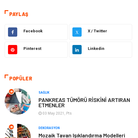
Dekorasyon
Eğitim Kariyer
PAYLAŞ
Hukuk
Elektrik & Elektronik
Facebook
X / Twitter
X
Giyim
Makine
Pinterest
Linkedin
Güzellik Bakım
Gıda
Otomotiv
Sağlıklı Yaşam
POPÜLER
Keyif ve Hobi
Yeme İçme
SAĞLIK
PANKREAS TÜMÖRÜ RİSKİNİ ARTIRAN
ETMENLER
Moda
Finans ve Ekonomi
03 May 2021, Pts
Anne Çocuk
Emlak
DEKORASYON
Mozaik Tavan Işıklandırma Modelleri