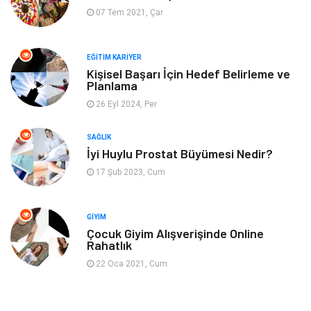
Aksesuar
Genel Kültür
07 Tem 2021, Çar
Mobilya
Gençlik ve Eğlence
EĞITIM KARIYER
Spor
Müzik
Kişisel Başarı İçin Hedef Belirleme ve
Planlama
26 Eyl 2024, Per
Ev işleri
Astroloji
SAĞLIK
Cam
Hediyelik Eşya
İyi Huylu Prostat Büyümesi Nedir?
17 Şub 2023, Cum
Sigorta
Spor Malzemeleri
Bebek Giyim
İnternet
GIYIM
Çocuk Giyim Alışverişinde Online
Rahatlık
Kına Gecesi
Veteriner
22 Oca 2021, Cum
Restaurant
Gayrimenkul