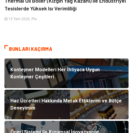
Thermal Oil Boiler (Kızgın Yağ Kazanı) ile Endüstriyel
Tesislerde Yüksek Isı Verimliliği
13 Tem 2026, Pts
BUNLARI KAÇIRMA
Konteyner Modelleri Her İhtiyaca Uygun
Konteyner Çeşitleri
Hac Ücretleri Hakkında Merak Ettiklerim ve Bütçe
Deneyimim
Öneri Sistemi ile Kurumsal İnovasyonun