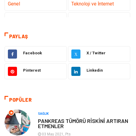
Genel
Teknoloji ve İnternet
Tanıtıcı Reklam
Sağlık
Dekorasyon
Eğitim Kariyer
PAYLAŞ
Hukuk
Elektrik & Elektronik
Facebook
X / Twitter
X
Giyim
Makine
Pinterest
Linkedin
Güzellik Bakım
Gıda
Otomotiv
Sağlıklı Yaşam
POPÜLER
Keyif ve Hobi
Yeme İçme
SAĞLIK
PANKREAS TÜMÖRÜ RİSKİNİ ARTIRAN
ETMENLER
Moda
Finans ve Ekonomi
03 May 2021, Pts