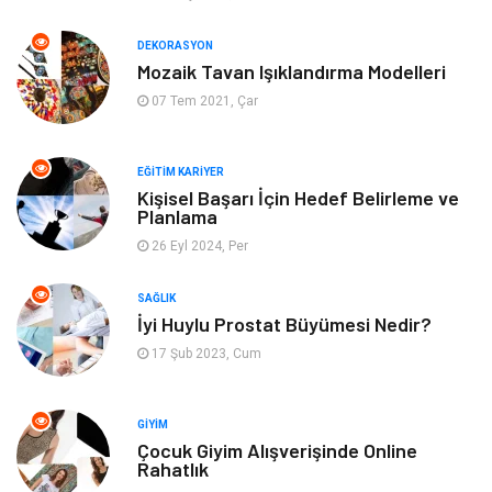
Anne Çocuk
Emlak
DEKORASYON
Mozaik Tavan Işıklandırma Modelleri
Aksesuar
Genel Kültür
07 Tem 2021, Çar
Mobilya
Gençlik ve Eğlence
EĞITIM KARIYER
Spor
Müzik
Kişisel Başarı İçin Hedef Belirleme ve
Planlama
26 Eyl 2024, Per
Ev işleri
Astroloji
SAĞLIK
Cam
Hediyelik Eşya
İyi Huylu Prostat Büyümesi Nedir?
17 Şub 2023, Cum
Sigorta
Spor Malzemeleri
Bebek Giyim
İnternet
GIYIM
Çocuk Giyim Alışverişinde Online
Rahatlık
Kına Gecesi
Veteriner