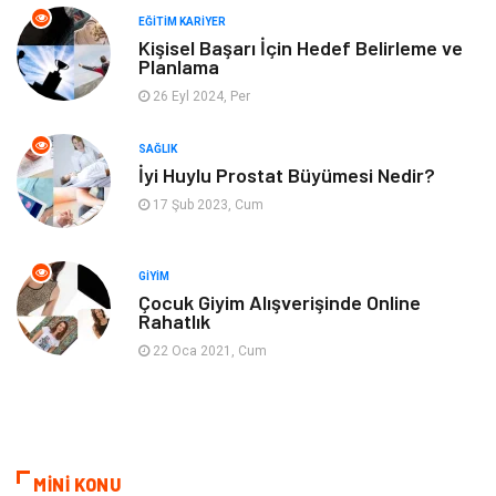
EĞITIM KARIYER
Spor
Müzik
Kişisel Başarı İçin Hedef Belirleme ve
Planlama
26 Eyl 2024, Per
Ev işleri
Astroloji
SAĞLIK
Cam
Hediyelik Eşya
İyi Huylu Prostat Büyümesi Nedir?
17 Şub 2023, Cum
Sigorta
Spor Malzemeleri
Bebek Giyim
İnternet
GIYIM
Çocuk Giyim Alışverişinde Online
Rahatlık
Kına Gecesi
Veteriner
22 Oca 2021, Cum
Restaurant
Gayrimenkul
MİNİ KONU