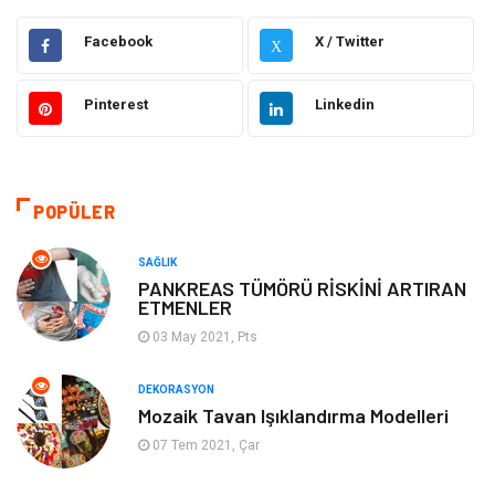
Hukuk
Elektrik & Elektronik
Facebook
X / Twitter
X
Giyim
Makine
Pinterest
Linkedin
Güzellik Bakım
Gıda
Otomotiv
Sağlıklı Yaşam
POPÜLER
Keyif ve Hobi
Yeme İçme
SAĞLIK
PANKREAS TÜMÖRÜ RİSKİNİ ARTIRAN
ETMENLER
Moda
Finans ve Ekonomi
03 May 2021, Pts
Anne Çocuk
Emlak
DEKORASYON
Mozaik Tavan Işıklandırma Modelleri
Aksesuar
Genel Kültür
07 Tem 2021, Çar
Mobilya
Gençlik ve Eğlence