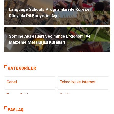
Language Schools Programları ile Küresel
Dünyada Dil Bariyerini Aşın
Şömine Aksesuarı Seçiminde Ergonomi ve
Malzeme Metalurjisi Kuralları
KATEGORILER
Genel
Teknoloji ve İnternet
Tanıtıcı Reklam
Sağlık
Dekorasyon
Eğitim Kariyer
PAYLAŞ