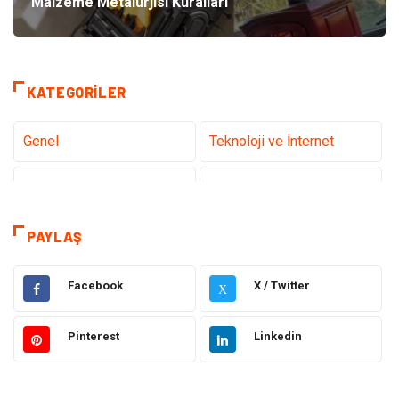
Malzeme Metalurjisi Kuralları
KATEGORILER
Genel
Teknoloji ve İnternet
Tanıtıcı Reklam
Sağlık
Dekorasyon
Eğitim Kariyer
PAYLAŞ
Hukuk
Elektrik & Elektronik
Facebook
X / Twitter
X
Giyim
Makine
Pinterest
Linkedin
Güzellik Bakım
Gıda