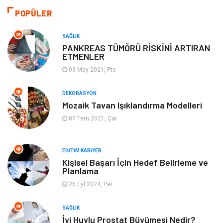
Otomotiv
Sağlıklı Yaşam
POPÜLER
Keyif ve Hobi
Yeme İçme
SAĞLIK
PANKREAS TÜMÖRÜ RİSKİNİ ARTIRAN
ETMENLER
Moda
Finans ve Ekonomi
03 May 2021, Pts
Anne Çocuk
Emlak
DEKORASYON
Mozaik Tavan Işıklandırma Modelleri
Aksesuar
Genel Kültür
07 Tem 2021, Çar
Mobilya
Gençlik ve Eğlence
EĞITIM KARIYER
Spor
Müzik
Kişisel Başarı İçin Hedef Belirleme ve
Planlama
26 Eyl 2024, Per
Ev işleri
Astroloji
SAĞLIK
Cam
Hediyelik Eşya
İyi Huylu Prostat Büyümesi Nedir?