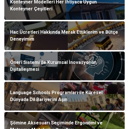
Konteyner Modelleri Her İhtiyaca Uygun
Konteyner Çeşitleri
Hac Ücretleri Hakkında Merak Ettiklerim ve Bütçe
Deneyimim
Öneri Sistemi ile Kurumsal İnovasyonun
Dijitalleşmesi
Language Schools Programları ile Küresel
Dünyada Dil Bariyerini Aşın
Şömine Aksesuarı Seçiminde Ergonomi ve