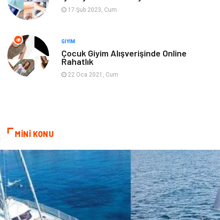
17 Şub 2023, Cum
Sigorta
Spor Malzemeleri
Bebek Giyim
İnternet
GIYIM
Çocuk Giyim Alışverişinde Online
Rahatlık
Kına Gecesi
Veteriner
22 Oca 2021, Cum
Restaurant
Gayrimenkul
MİNİ KONU