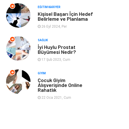
Spor
Müzik
EĞITIM KARIYER
Kişisel Başarı İçin Hedef
Ev işleri
Astroloji
Belirleme ve Planlama
26 Eyl 2024, Per
Cam
Hediyelik Eşya
SAĞLIK
Sigorta
Spor Malzemeleri
İyi Huylu Prostat
Büyümesi Nedir?
Bebek Giyim
İnternet
17 Şub 2023, Cum
GIYIM
Kına Gecesi
Veteriner
Çocuk Giyim
Alışverişinde Online
Rahatlık
Restaurant
Gayrimenkul
22 Oca 2021, Cum