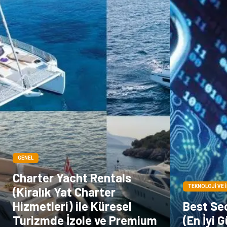
GENEL
Charter Yacht Rentals
TEKNOLOJI VE 
(Kiralık Yat Charter
Hizmetleri) ile Küresel
Best Se
Turizmde İzole ve Premium
(En İyi 