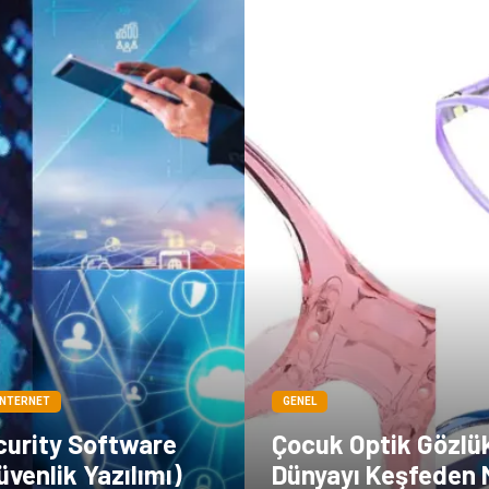
İNTERNET
GENEL
curity Software
Çocuk Optik Gözlükl
Güvenlik Yazılımı)
Dünyayı Keşfeden 