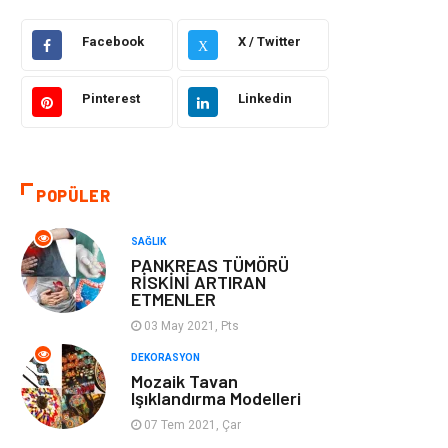
Facebook
X / Twitter
Güzellik Bakım
Gıda
X
Otomotiv
Sağlıklı Yaşam
Pinterest
Linkedin
Keyif ve Hobi
Yeme İçme
POPÜLER
Moda
Finans ve
Ekonomi
SAĞLIK
PANKREAS TÜMÖRÜ
Anne Çocuk
Emlak
RİSKİNİ ARTIRAN
ETMENLER
Aksesuar
Genel Kültür
03 May 2021, Pts
DEKORASYON
Mobilya
Gençlik ve
Mozaik Tavan
Işıklandırma Modelleri
Eğlence
07 Tem 2021, Çar