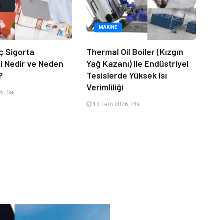
MAKINE
ç Sigorta
Thermal Oil Boiler (Kızgın
 Nedir ve Neden
Yağ Kazanı) ile Endüstriyel
?
Tesislerde Yüksek Isı
Verimliliği
, Sal
13 Tem 2026, Pts