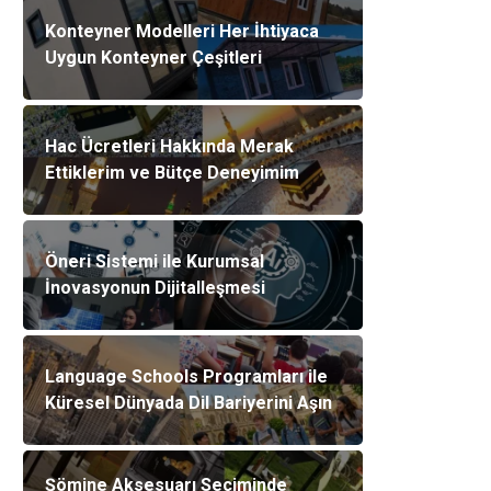
Konteyner Modelleri Her İhtiyaca
Uygun Konteyner Çeşitleri
Hac Ücretleri Hakkında Merak
Ettiklerim ve Bütçe Deneyimim
Öneri Sistemi ile Kurumsal
İnovasyonun Dijitalleşmesi
Language Schools Programları ile
Küresel Dünyada Dil Bariyerini Aşın
Şömine Aksesuarı Seçiminde