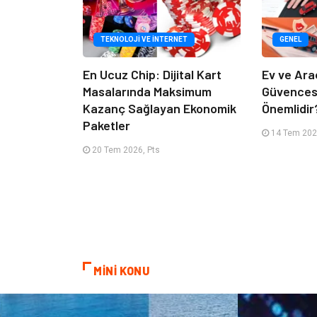
TEKNOLOJI VE İNTERNET
GENEL
En Ucuz Chip: Dijital Kart
Ev ve Ara
Masalarında Maksimum
Güvencesi
Kazanç Sağlayan Ekonomik
Önemlidir
Paketler
14 Tem 2026
20 Tem 2026, Pts
MİNİ KONU