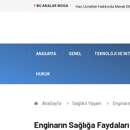
BU ARALAR MODA
Öneri Sistemi ile Kurumsal İnova
ANASAYFA
GENEL
TEKNOLOJI VE İN
HUKUK
AnaSayfa
Sağlıklı Yaşam
Enginarın
Enginarın Sağlığa Faydaları