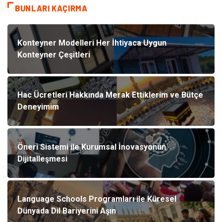
BUNLARI KAÇIRMA
Konteyner Modelleri Her İhtiyaca Uygun
Konteyner Çeşitleri
Hac Ücretleri Hakkında Merak Ettiklerim ve Bütçe
Deneyimim
Öneri Sistemi ile Kurumsal İnovasyonun
Dijitalleşmesi
Language Schools Programları ile Küresel
Dünyada Dil Bariyerini Aşın