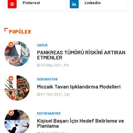
Pinterest
Linkedin
Güzellik Bakım
Gıda
Otomotiv
Sağlıklı Yaşam
POPÜLER
Keyif ve Hobi
Yeme İçme
SAĞLIK
PANKREAS TÜMÖRÜ RİSKİNİ ARTIRAN
ETMENLER
Moda
Finans ve Ekonomi
03 May 2021, Pts
Anne Çocuk
Emlak
DEKORASYON
Mozaik Tavan Işıklandırma Modelleri
Aksesuar
Genel Kültür
07 Tem 2021, Çar
Mobilya
Gençlik ve Eğlence
EĞITIM KARIYER
Spor
Müzik
Kişisel Başarı İçin Hedef Belirleme ve
Planlama