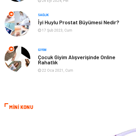
26 Eyl 2024, Per
Ev işleri
Astroloji
SAĞLIK
Cam
Hediyelik Eşya
İyi Huylu Prostat Büyümesi Nedir?
17 Şub 2023, Cum
Sigorta
Spor Malzemeleri
Bebek Giyim
İnternet
GIYIM
Çocuk Giyim Alışverişinde Online
Rahatlık
Kına Gecesi
Veteriner
22 Oca 2021, Cum
Restaurant
Gayrimenkul
MİNİ KONU