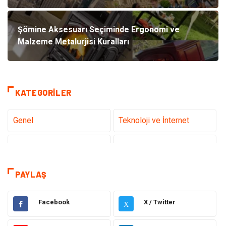
Şömine Aksesuarı Seçiminde Ergonomi ve
Malzeme Metalurjisi Kuralları
KATEGORILER
Genel
Teknoloji ve İnternet
Tanıtıcı Reklam
Sağlık
Dekorasyon
Eğitim Kariyer
PAYLAŞ
Hukuk
Elektrik & Elektronik
Facebook
X / Twitter
X
Giyim
Makine