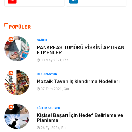
Güzellik Bakım
Gıda
Otomotiv
Sağlıklı Yaşam
POPÜLER
Keyif ve Hobi
Yeme İçme
SAĞLIK
PANKREAS TÜMÖRÜ RİSKİNİ ARTIRAN
ETMENLER
Moda
Finans ve Ekonomi
03 May 2021, Pts
Anne Çocuk
Emlak
DEKORASYON
Mozaik Tavan Işıklandırma Modelleri
Aksesuar
Genel Kültür
07 Tem 2021, Çar
Mobilya
Gençlik ve Eğlence
EĞITIM KARIYER
Spor
Müzik
Kişisel Başarı İçin Hedef Belirleme ve
Planlama
26 Eyl 2024, Per
Ev işleri
Astroloji