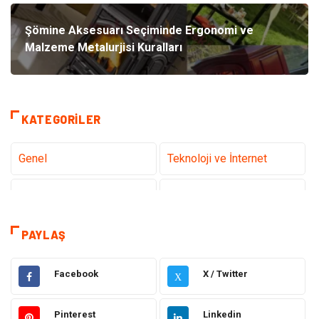
Şömine Aksesuarı Seçiminde Ergonomi ve
Malzeme Metalurjisi Kuralları
KATEGORILER
Genel
Teknoloji ve İnternet
Tanıtıcı Reklam
Sağlık
Dekorasyon
Eğitim Kariyer
PAYLAŞ
Hukuk
Elektrik & Elektronik
Facebook
X / Twitter
X
Giyim
Makine
Pinterest
Linkedin