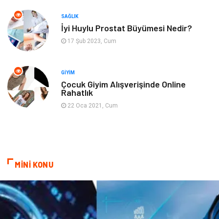
SAĞLIK
Cam
Hediyelik Eşya
İyi Huylu Prostat Büyümesi Nedir?
17 Şub 2023, Cum
Sigorta
Spor Malzemeleri
Bebek Giyim
İnternet
GIYIM
Çocuk Giyim Alışverişinde Online
Rahatlık
Kına Gecesi
Veteriner
22 Oca 2021, Cum
Restaurant
Gayrimenkul
MİNİ KONU