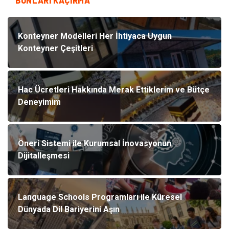
BUNLARI KAÇIRMA
Konteyner Modelleri Her İhtiyaca Uygun
Konteyner Çeşitleri
Hac Ücretleri Hakkında Merak Ettiklerim ve Bütçe
Deneyimim
Öneri Sistemi ile Kurumsal İnovasyonun
Dijitalleşmesi
Language Schools Programları ile Küresel
Dünyada Dil Bariyerini Aşın