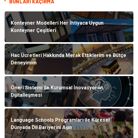
BUNLARI KAÇIRMA
Konteyner Modelleri Her İhtiyaca Uygun
Konteyner Çeşitleri
Hac Ücretleri Hakkında Merak Ettiklerim ve Bütçe
Deneyimim
Öneri Sistemi ile Kurumsal İnovasyonun
Dijitalleşmesi
Language Schools Programları ile Küresel
Dünyada Dil Bariyerini Aşın