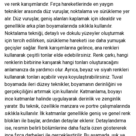
ve renk karışımlarıdır. Fırça hareketlerinde en yaygın
teknikler arasında düz vuruşlar, noktalama ve sürükleme yer
alır. Düz vuruşlar, geniş alanları kaplamak için idealdir ve
genellikle arka plan boyamalarında sıklıkla kullanılır.
Noktalama tekniği, detaylı ve dokulu yüzeyler oluşturmak
için tercih edilirken, sürükleme hareketi ise daha yumuşak
geçişler sağlar. Renk karışımlarına gelince, ana renkleri
kullanarak çeşitli tonlar elde edebilirsiniz. Renk çarkı, hangi
renklerin birbirine karışarak hangi tonları oluşturacağını
anlamanıza da yardımcı olur. Ayrıca, beyaz ve siyah renkleri
kullanarak tonları açabilir veya koyulaştırabilirsiniz. Tuval
boyamada ileri düzey teknikler, boyamanın derinliğini ve
gerçekçiliğini artırmak için kullanılır. Katmanlama, boyayı
ince katmanlar halinde uygulayarak derinlik ve zenginlik
yaratır. Bu teknik, özellikle manzara ve portre çalışmalarında
sıklıkla kullanılır. İlk katmanlar genellikle geniş ve genel renk
blokları ile başlar, ardından detaylar eklenir. Detaylandırma
ise, resmin belirli bölümlerine daha fazla özen göstererek
ince fırça darbeleri ile gerçekleştirilir. Bu aşamada, ışık ve