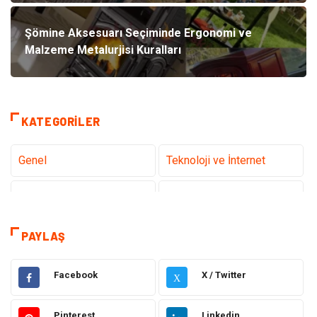
Şömine Aksesuarı Seçiminde Ergonomi ve
Malzeme Metalurjisi Kuralları
KATEGORILER
Genel
Teknoloji ve İnternet
Tanıtıcı Reklam
Sağlık
Dekorasyon
Eğitim Kariyer
PAYLAŞ
Hukuk
Elektrik & Elektronik
Facebook
X / Twitter
X
Giyim
Makine
Pinterest
Linkedin