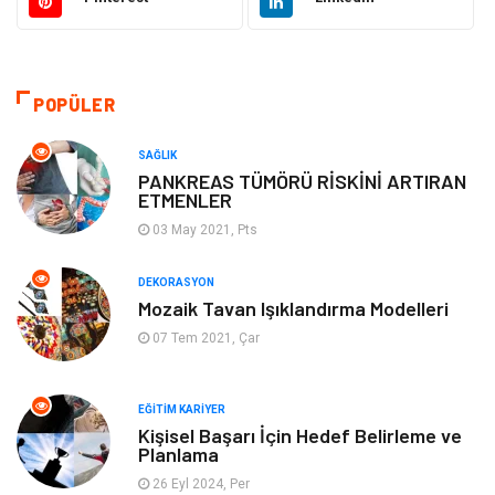
Güzellik Bakım
Gıda
Otomotiv
Sağlıklı Yaşam
POPÜLER
Keyif ve Hobi
Yeme İçme
SAĞLIK
PANKREAS TÜMÖRÜ RİSKİNİ ARTIRAN
ETMENLER
Moda
Finans ve Ekonomi
03 May 2021, Pts
Anne Çocuk
Emlak
DEKORASYON
Mozaik Tavan Işıklandırma Modelleri
Aksesuar
Genel Kültür
07 Tem 2021, Çar
Mobilya
Gençlik ve Eğlence
EĞITIM KARIYER
Spor
Müzik
Kişisel Başarı İçin Hedef Belirleme ve
Planlama
26 Eyl 2024, Per
Ev işleri
Astroloji