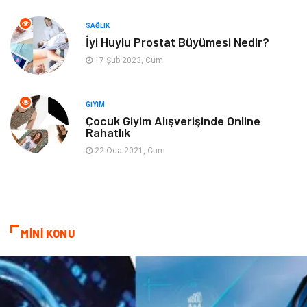
SAĞLIK
Cam
Hediyelik Eşya
İyi Huylu Prostat Büyümesi Nedir?
17 Şub 2023, Cum
Sigorta
Spor Malzemeleri
Bebek Giyim
İnternet
GIYIM
Çocuk Giyim Alışverişinde Online
Rahatlık
Kına Gecesi
Veteriner
22 Oca 2021, Cum
Restaurant
Gayrimenkul
MİNİ KONU