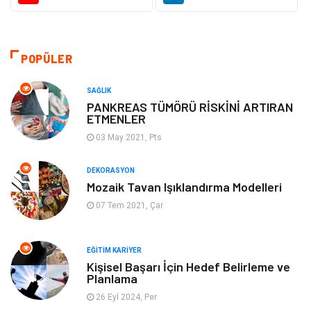
Güzellik Bakım
Gıda
Otomotiv
Sağlıklı Yaşam
POPÜLER
Keyif ve Hobi
Yeme İçme
SAĞLIK
PANKREAS TÜMÖRÜ RİSKİNİ ARTIRAN
ETMENLER
Moda
Finans ve Ekonomi
03 May 2021, Pts
Anne Çocuk
Emlak
DEKORASYON
Mozaik Tavan Işıklandırma Modelleri
Aksesuar
Genel Kültür
07 Tem 2021, Çar
Mobilya
Gençlik ve Eğlence
EĞITIM KARIYER
Spor
Müzik
Kişisel Başarı İçin Hedef Belirleme ve
Planlama
26 Eyl 2024, Per
Ev işleri
Astroloji