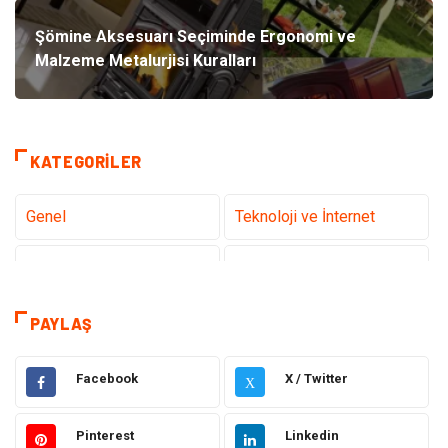
Şömine Aksesuarı Seçiminde Ergonomi ve
Malzeme Metalurjisi Kuralları
KATEGORILER
Genel
Teknoloji ve İnternet
Tanıtıcı Reklam
Sağlık
Dekorasyon
Eğitim Kariyer
PAYLAŞ
Hukuk
Elektrik & Elektronik
Facebook
X / Twitter
X
Giyim
Makine
Pinterest
Linkedin