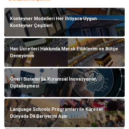
Konteyner Modelleri Her İhtiyaca Uygun
Konteyner Çeşitleri
Hac Ücretleri Hakkında Merak Ettiklerim ve Bütçe
Deneyimim
Öneri Sistemi ile Kurumsal İnovasyonun
Dijitalleşmesi
Language Schools Programları ile Küresel
Dünyada Dil Bariyerini Aşın