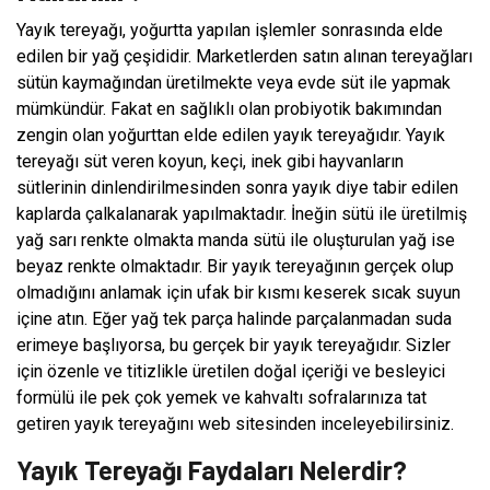
Yayık tereyağı, yoğurtta yapılan işlemler sonrasında elde
edilen bir yağ çeşididir. Marketlerden satın alınan tereyağları
sütün kaymağından üretilmekte veya evde süt ile yapmak
mümkündür. Fakat en sağlıklı olan probiyotik bakımından
zengin olan yoğurttan elde edilen yayık tereyağıdır. Yayık
tereyağı süt veren koyun, keçi, inek gibi hayvanların
sütlerinin dinlendirilmesinden sonra yayık diye tabir edilen
kaplarda çalkalanarak yapılmaktadır. İneğin sütü ile üretilmiş
yağ sarı renkte olmakta manda sütü ile oluşturulan yağ ise
beyaz renkte olmaktadır. Bir yayık tereyağının gerçek olup
olmadığını anlamak için ufak bir kısmı keserek sıcak suyun
içine atın. Eğer yağ tek parça halinde parçalanmadan suda
erimeye başlıyorsa, bu gerçek bir yayık tereyağıdır. Sizler
için özenle ve titizlikle üretilen doğal içeriği ve besleyici
formülü ile pek çok yemek ve kahvaltı sofralarınıza tat
getiren yayık tereyağını web sitesinden inceleyebilirsiniz.
Yayık Tereyağı Faydaları Nelerdir?