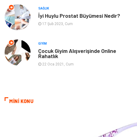
SAĞLIK
Cam
Hediyelik Eşya
İyi Huylu Prostat Büyümesi Nedir?
17 Şub 2023, Cum
Sigorta
Spor Malzemeleri
Bebek Giyim
İnternet
GIYIM
Çocuk Giyim Alışverişinde Online
Rahatlık
Kına Gecesi
Veteriner
22 Oca 2021, Cum
Restaurant
Gayrimenkul
MİNİ KONU