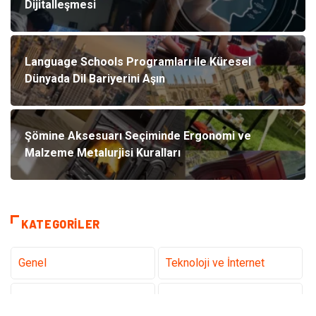
Dijitalleşmesi
Language Schools Programları ile Küresel
Dünyada Dil Bariyerini Aşın
Şömine Aksesuarı Seçiminde Ergonomi ve
Malzeme Metalurjisi Kuralları
KATEGORILER
Genel
Teknoloji ve İnternet
Tanıtıcı Reklam
Sağlık