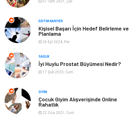
07 Tem 2021, Çar
Mobilya
Gençlik ve Eğlence
EĞITIM KARIYER
Spor
Müzik
Kişisel Başarı İçin Hedef Belirleme ve
Planlama
26 Eyl 2024, Per
Ev işleri
Astroloji
SAĞLIK
Cam
Hediyelik Eşya
İyi Huylu Prostat Büyümesi Nedir?
17 Şub 2023, Cum
Sigorta
Spor Malzemeleri
Bebek Giyim
İnternet
GIYIM
Çocuk Giyim Alışverişinde Online
Rahatlık
Kına Gecesi
Veteriner
22 Oca 2021, Cum
Restaurant
Gayrimenkul