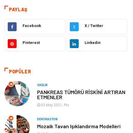
Dekorasyon
Eğitim Kariyer
PAYLAŞ
Hukuk
Elektrik & Elektronik
Facebook
X / Twitter
X
Giyim
Makine
Pinterest
Linkedin
Güzellik Bakım
Gıda
Otomotiv
Sağlıklı Yaşam
POPÜLER
Keyif ve Hobi
Yeme İçme
SAĞLIK
PANKREAS TÜMÖRÜ RİSKİNİ ARTIRAN
ETMENLER
Moda
Finans ve Ekonomi
03 May 2021, Pts
Anne Çocuk
Emlak
DEKORASYON
Mozaik Tavan Işıklandırma Modelleri
Aksesuar
Genel Kültür