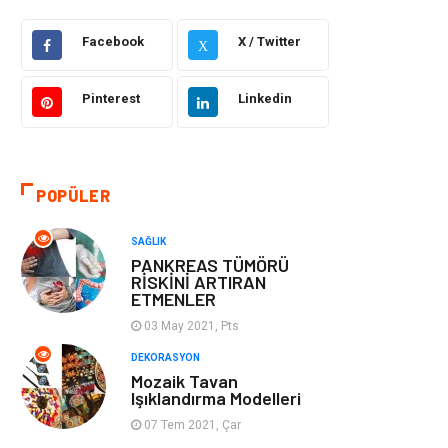
Facebook
X / Twitter
Güzellik Bakım
Gıda
X
Otomotiv
Sağlıklı Yaşam
Pinterest
Linkedin
Keyif ve Hobi
Yeme İçme
POPÜLER
Moda
Finans ve
Ekonomi
SAĞLIK
PANKREAS TÜMÖRÜ
Anne Çocuk
Emlak
RİSKİNİ ARTIRAN
ETMENLER
Aksesuar
Genel Kültür
03 May 2021, Pts
DEKORASYON
Mobilya
Gençlik ve
Mozaik Tavan
Işıklandırma Modelleri
Eğlence
07 Tem 2021, Çar