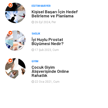
Spor
Müzik
EĞITIM KARIYER
Kişisel Başarı İçin Hedef
Ev işleri
Astroloji
Belirleme ve Planlama
26 Eyl 2024, Per
Cam
Hediyelik Eşya
SAĞLIK
Sigorta
Spor Malzemeleri
İyi Huylu Prostat
Büyümesi Nedir?
Bebek Giyim
İnternet
17 Şub 2023, Cum
GIYIM
Kına Gecesi
Veteriner
Çocuk Giyim
Alışverişinde Online
Rahatlık
Restaurant
Gayrimenkul
22 Oca 2021, Cum