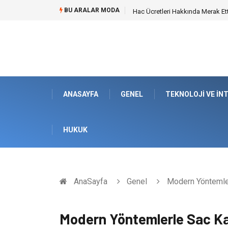
BU ARALAR MODA
Hac Ücretleri Hakkında Merak Et
ANASAYFA
GENEL
TEKNOLOJI VE İN
HUKUK
AnaSayfa
Genel
Modern Yöntemlerl
Modern Yöntemlerle Sac Kay