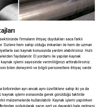
ajları
ktöründe firmaların ihtiyaç duydukları saca farklı
ştır. Sizlere hem sahip olduğu imkanları ile hem de uzman
fiyatlarla sac kaynak konusunda yardım alabilirsiniz. Hızlı
elerden faydalanılır. El yordamı ile yapılan kaynak
kaynak işlemi sayesinde verimliliğinizi arttırabilirsiniz.
ı bilen deneyimli ve bilgili personellere ihtiyaç vardır.
 birbirinden ayrı ancak aynı özelliklere sahip iki ya da
 Sac kaynak işlemi esnasında gerek görüldüğü taktirde
klı malzemelerde kullanılabilir. Kaynak işlemi yapılırken
r. Ardından soğutularak sacın sert ve dayanıklı hale gelmesi