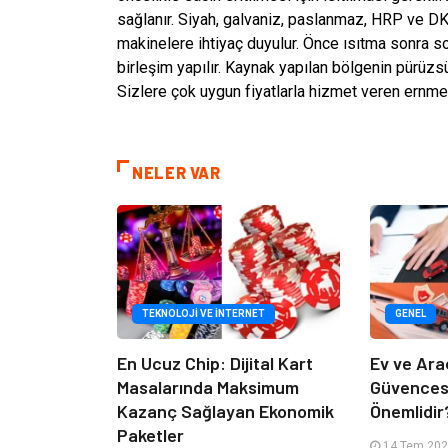
sağlanır. Siyah, galvaniz, paslanmaz, HRP ve DKP
makinelere ihtiyaç duyulur. Önce ısıtma sonra 
birleşim yapılır. Kaynak yapılan bölgenin pürüzs
Sizlere çok uygun fiyatlarla hizmet veren ernmeta
NELER VAR
TEKNOLOJI VE İNTERNET
GENEL
En Ucuz Chip: Dijital Kart
Ev ve Ara
Masalarında Maksimum
Güvencesi
Kazanç Sağlayan Ekonomik
Önemlidir
Paketler
14 Tem 2026