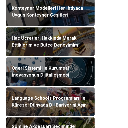
Konteyner Modelleri Her İhtiyaca
Uygun Konteyner Çeşitleri
Hac Ücretleri Hakkında Merak
Ettiklerim ve Bütçe Deneyimim
Öneri Sistemi ile Kurumsal
İnovasyonun Dijitalleşmesi
Language Schools Programları ile
Küresel Dünyada Dil Bariyerini Aşın
Şömine Aksesuarı Seçiminde