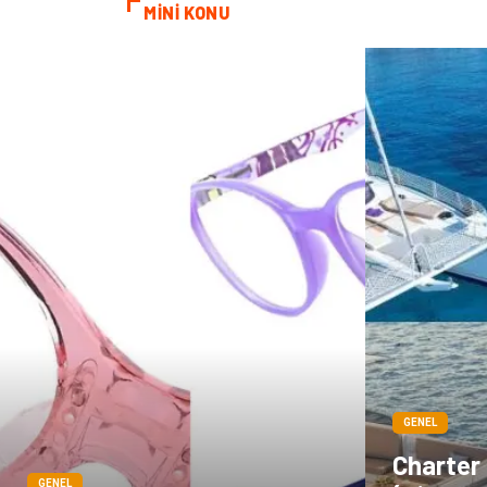
MİNİ KONU
GENEL
Charter
GENEL