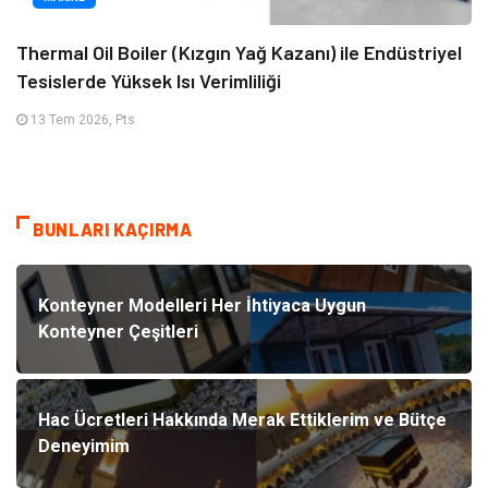
Thermal Oil Boiler (Kızgın Yağ Kazanı) ile Endüstriyel
Tesislerde Yüksek Isı Verimliliği
13 Tem 2026, Pts
BUNLARI KAÇIRMA
Konteyner Modelleri Her İhtiyaca Uygun
Konteyner Çeşitleri
Hac Ücretleri Hakkında Merak Ettiklerim ve Bütçe
Deneyimim