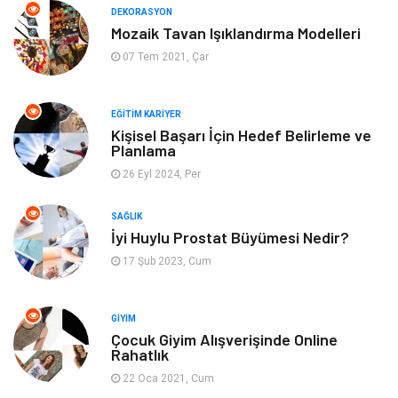
DEKORASYON
Mozaik Tavan Işıklandırma Modelleri
Aksesuar
Genel Kültür
07 Tem 2021, Çar
Mobilya
Gençlik ve Eğlence
EĞITIM KARIYER
Spor
Müzik
Kişisel Başarı İçin Hedef Belirleme ve
Planlama
26 Eyl 2024, Per
Ev işleri
Astroloji
SAĞLIK
Cam
Hediyelik Eşya
İyi Huylu Prostat Büyümesi Nedir?
17 Şub 2023, Cum
Sigorta
Spor Malzemeleri
Bebek Giyim
İnternet
GIYIM
Çocuk Giyim Alışverişinde Online
Rahatlık
Kına Gecesi
Veteriner
22 Oca 2021, Cum