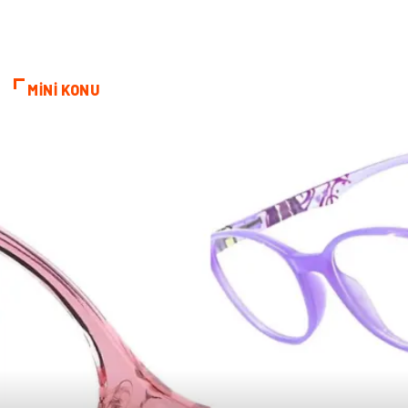
Restaurant
Gayrimenkul
MİNİ KONU