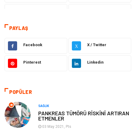
Tanıtıcı Reklam
Sağlık
Dekorasyon
Eğitim Kariyer
PAYLAŞ
Hukuk
Elektrik & Elektronik
Facebook
X / Twitter
X
Giyim
Makine
Pinterest
Linkedin
Güzellik Bakım
Gıda
Otomotiv
Sağlıklı Yaşam
POPÜLER
Keyif ve Hobi
Yeme İçme
SAĞLIK
PANKREAS TÜMÖRÜ RİSKİNİ ARTIRAN
ETMENLER
Moda
Finans ve Ekonomi
03 May 2021, Pts
Anne Çocuk
Emlak