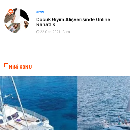
Bebek Giyim
İnternet
GIYIM
Çocuk Giyim Alışverişinde Online
Rahatlık
Kına Gecesi
Veteriner
22 Oca 2021, Cum
Restaurant
Gayrimenkul
MİNİ KONU