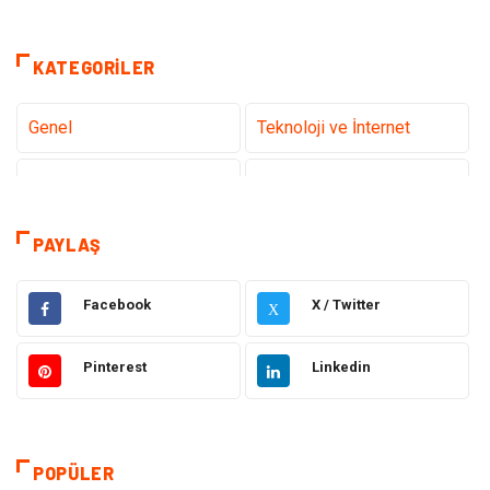
KATEGORILER
Genel
Teknoloji ve İnternet
Tanıtıcı Reklam
Sağlık
Dekorasyon
Eğitim Kariyer
PAYLAŞ
Hukuk
Elektrik & Elektronik
Facebook
X / Twitter
X
Giyim
Makine
Pinterest
Linkedin
Güzellik Bakım
Gıda
Otomotiv
Sağlıklı Yaşam
POPÜLER