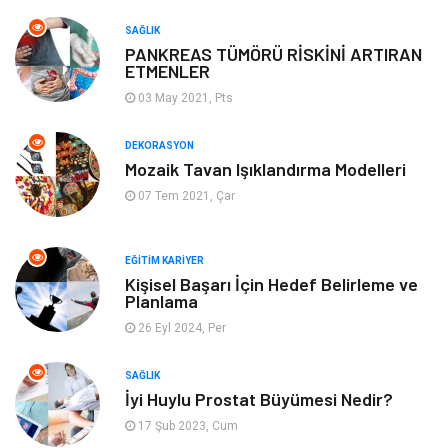
Keyif ve Hobi
Yeme İçme
SAĞLIK
PANKREAS TÜMÖRÜ RİSKİNİ ARTIRAN
ETMENLER
Moda
Finans ve Ekonomi
03 May 2021, Pts
Anne Çocuk
Emlak
DEKORASYON
Mozaik Tavan Işıklandırma Modelleri
Aksesuar
Genel Kültür
07 Tem 2021, Çar
Mobilya
Gençlik ve Eğlence
EĞITIM KARIYER
Spor
Müzik
Kişisel Başarı İçin Hedef Belirleme ve
Planlama
26 Eyl 2024, Per
Ev işleri
Astroloji
SAĞLIK
Cam
Hediyelik Eşya
İyi Huylu Prostat Büyümesi Nedir?
17 Şub 2023, Cum
Sigorta
Spor Malzemeleri