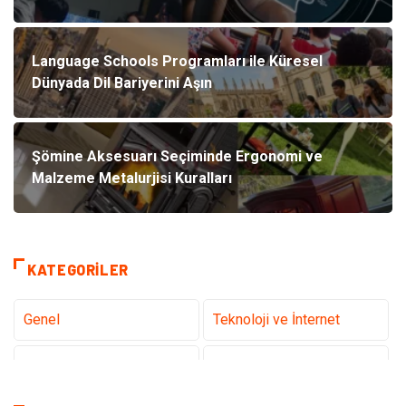
Language Schools Programları ile Küresel
Dünyada Dil Bariyerini Aşın
Şömine Aksesuarı Seçiminde Ergonomi ve
Malzeme Metalurjisi Kuralları
KATEGORILER
Genel
Teknoloji ve İnternet
Tanıtıcı Reklam
Sağlık