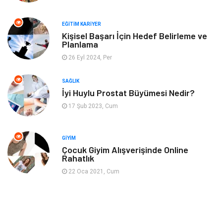
Mobilya
Gençlik ve Eğlence
EĞITIM KARIYER
Spor
Müzik
Kişisel Başarı İçin Hedef Belirleme ve
Planlama
26 Eyl 2024, Per
Ev işleri
Astroloji
SAĞLIK
Cam
Hediyelik Eşya
İyi Huylu Prostat Büyümesi Nedir?
17 Şub 2023, Cum
Sigorta
Spor Malzemeleri
Bebek Giyim
İnternet
GIYIM
Çocuk Giyim Alışverişinde Online
Rahatlık
Kına Gecesi
Veteriner
22 Oca 2021, Cum
Restaurant
Gayrimenkul