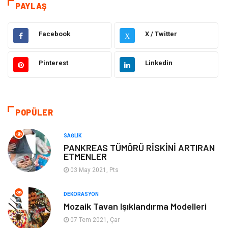
Dekorasyon
Eğitim Kariyer
PAYLAŞ
Hukuk
Elektrik & Elektronik
Facebook
X / Twitter
X
Giyim
Makine
Pinterest
Linkedin
Güzellik Bakım
Gıda
Otomotiv
Sağlıklı Yaşam
POPÜLER
Keyif ve Hobi
Yeme İçme
SAĞLIK
PANKREAS TÜMÖRÜ RİSKİNİ ARTIRAN
ETMENLER
Moda
Finans ve Ekonomi
03 May 2021, Pts
Anne Çocuk
Emlak
DEKORASYON
Mozaik Tavan Işıklandırma Modelleri
Aksesuar
Genel Kültür
07 Tem 2021, Çar