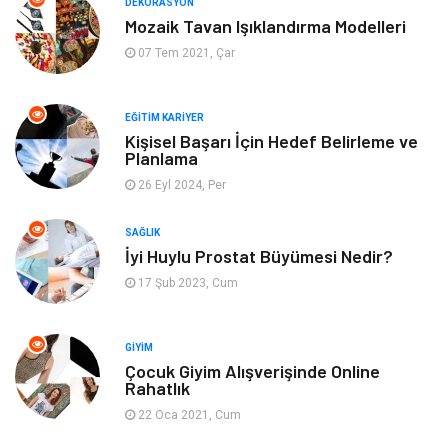
DEKORASYON
Mozaik Tavan Işıklandırma Modelleri
Aksesuar
Genel Kültür
07 Tem 2021, Çar
Mobilya
Gençlik ve Eğlence
EĞITIM KARIYER
Spor
Müzik
Kişisel Başarı İçin Hedef Belirleme ve
Planlama
26 Eyl 2024, Per
Ev işleri
Astroloji
SAĞLIK
Cam
Hediyelik Eşya
İyi Huylu Prostat Büyümesi Nedir?
17 Şub 2023, Cum
Sigorta
Spor Malzemeleri
Bebek Giyim
İnternet
GIYIM
Çocuk Giyim Alışverişinde Online
Rahatlık
Kına Gecesi
Veteriner
22 Oca 2021, Cum
Restaurant
Gayrimenkul