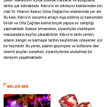
çeker. Manastırın içinde bulunan mezarlık ve kütüphane,
tarihe ışık tutmaktadır. Kıbrıs'ın en etkileyici kalelerinden biri
olan St. Hilarion Kalesi, Girne Dağları'nın eteklerinde yer alır.
Bu kale, Kıbrıs'ın savunma amaçlı inşa edilmiş üç kalesinden
biridir ve Orta Çağ'dan kalma birçok yapıya ev sahipliği
yapmaktadır. Kaleye tırmanırken, ziyaretçiler muhteşem
manzaraların keyfini çıkarabilirler. Kıbrıs'ın tarihi yerleri,
adanın zengin ve karmaşık tarihini keşfetmek isteyenler için
bir hazinedir. Bu yerler, adanın geçmişine ve kültürüne dair
önemli ipuçları sunarken, ziyaretçilerine unutulmaz bir
deneyim yaşatmaktadır.
NELER VAR