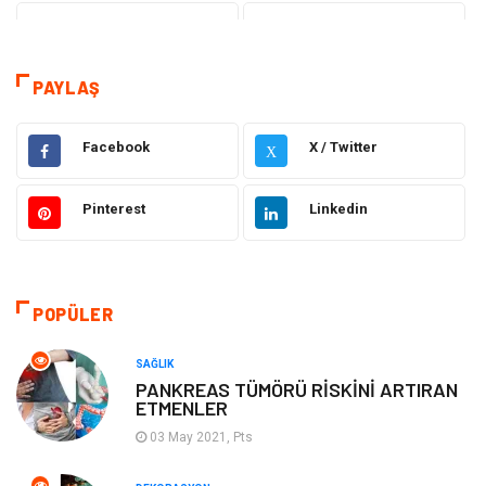
Tanıtıcı Reklam
Sağlık
Dekorasyon
Eğitim Kariyer
PAYLAŞ
Hukuk
Elektrik & Elektronik
Facebook
X / Twitter
X
Giyim
Makine
Pinterest
Linkedin
Güzellik Bakım
Gıda
Otomotiv
Sağlıklı Yaşam
POPÜLER
Keyif ve Hobi
Yeme İçme
SAĞLIK
PANKREAS TÜMÖRÜ RİSKİNİ ARTIRAN
ETMENLER
Moda
Finans ve Ekonomi
03 May 2021, Pts
Anne Çocuk
Emlak