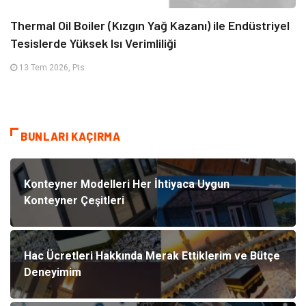
Thermal Oil Boiler (Kızgın Yağ Kazanı) ile Endüstriyel
Tesislerde Yüksek Isı Verimliliği
13 Tem 2026, Pts
BUNLARI KAÇIRMA
Konteyner Modelleri Her İhtiyaca Uygun
Konteyner Çeşitleri
Hac Ücretleri Hakkında Merak Ettiklerim ve Bütçe
Deneyimim