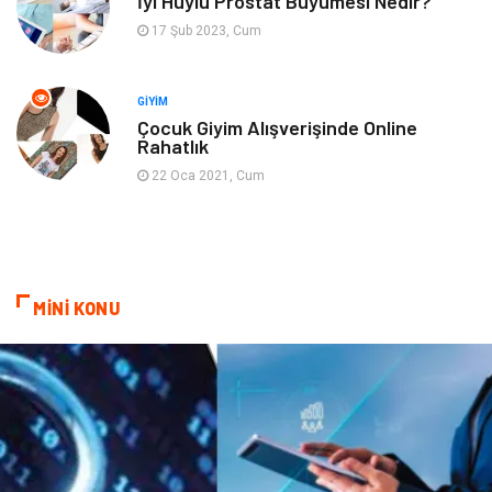
İyi Huylu Prostat Büyümesi Nedir?
17 Şub 2023, Cum
Sigorta
Spor Malzemeleri
Bebek Giyim
İnternet
GIYIM
Çocuk Giyim Alışverişinde Online
Rahatlık
Kına Gecesi
Veteriner
22 Oca 2021, Cum
Restaurant
Gayrimenkul
MİNİ KONU