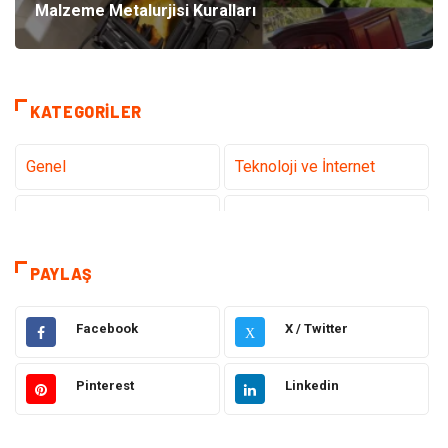
Malzeme Metalurjisi Kuralları
KATEGORILER
Genel
Teknoloji ve İnternet
Tanıtıcı Reklam
Sağlık
Dekorasyon
Eğitim Kariyer
PAYLAŞ
Hukuk
Elektrik & Elektronik
Facebook
X / Twitter
X
Giyim
Makine
Pinterest
Linkedin
Güzellik Bakım
Gıda