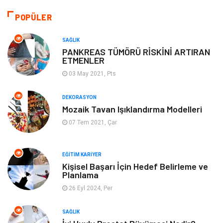
Otomotiv
Sağlıklı Yaşam
POPÜLER
Keyif ve Hobi
Yeme İçme
SAĞLIK
PANKREAS TÜMÖRÜ RİSKİNİ ARTIRAN
ETMENLER
Moda
Finans ve Ekonomi
03 May 2021, Pts
Anne Çocuk
Emlak
DEKORASYON
Mozaik Tavan Işıklandırma Modelleri
Aksesuar
Genel Kültür
07 Tem 2021, Çar
Mobilya
Gençlik ve Eğlence
EĞITIM KARIYER
Spor
Müzik
Kişisel Başarı İçin Hedef Belirleme ve
Planlama
26 Eyl 2024, Per
Ev işleri
Astroloji
SAĞLIK
Cam
Hediyelik Eşya