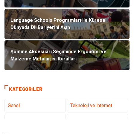
Language Schools Programları ile Küresel
Dünyada Dil Bariyerini Aşın
Şömine Aksesuarı Seçiminde Ergonomi ve
Malzeme Metalurjisi Kuralları
KATEGORILER
Genel
Teknoloji ve İnternet
Tanıtıcı Reklam
Sağlık