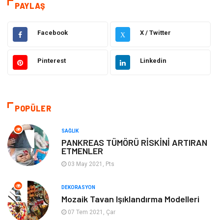
Dekorasyon
Eğitim Kariyer
PAYLAŞ
Hukuk
Elektrik & Elektronik
Facebook
X / Twitter
X
Giyim
Makine
Pinterest
Linkedin
Güzellik Bakım
Gıda
Otomotiv
Sağlıklı Yaşam
POPÜLER
Keyif ve Hobi
Yeme İçme
SAĞLIK
PANKREAS TÜMÖRÜ RİSKİNİ ARTIRAN
ETMENLER
Moda
Finans ve Ekonomi
03 May 2021, Pts
Anne Çocuk
Emlak
DEKORASYON
Mozaik Tavan Işıklandırma Modelleri
Aksesuar
Genel Kültür
07 Tem 2021, Çar