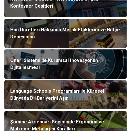
Konteyner Çeşitleri
Hac Ücretleri Hakkında Merak Ettiklerim ve Bütçe
Deneyimim
Öneri Sistemi ile Kurumsal İnovasyonun
Dijitalleşmesi
Language Schools Programları ile Küresel
Dünyada Dil Bariyerini Aşın
Şömine Aksesuarı Seçiminde Ergonomi ve
Malzeme Metalurjisi Kuralları