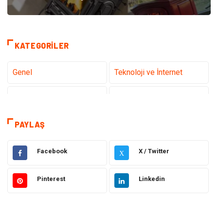
KATEGORILER
Genel
Teknoloji ve İnternet
Tanıtıcı Reklam
Sağlık
Dekorasyon
Eğitim Kariyer
PAYLAŞ
Hukuk
Elektrik & Elektronik
Facebook
X / Twitter
X
Giyim
Makine
Pinterest
Linkedin
Güzellik Bakım
Gıda