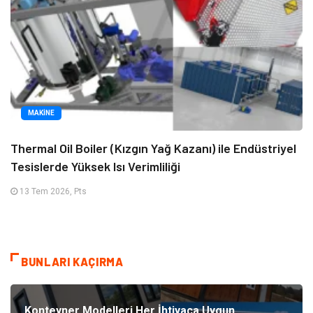
MAKINE
Thermal Oil Boiler (Kızgın Yağ Kazanı) ile Endüstriyel
Tesislerde Yüksek Isı Verimliliği
13 Tem 2026, Pts
BUNLARI KAÇIRMA
Konteyner Modelleri Her İhtiyaca Uygun