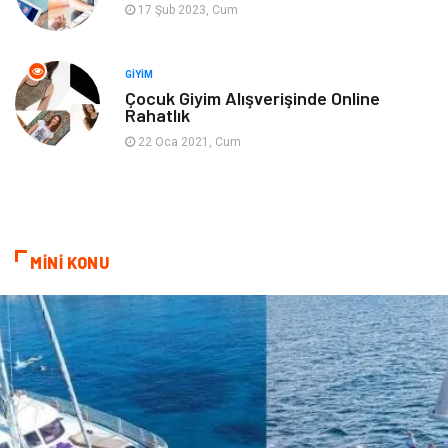
17 Şub 2023, Cum
Sigorta
Spor Malzemeleri
Bebek Giyim
İnternet
GIYIM
Çocuk Giyim Alışverişinde Online
Rahatlık
Kına Gecesi
Veteriner
22 Oca 2021, Cum
Restaurant
Gayrimenkul
MİNİ KONU