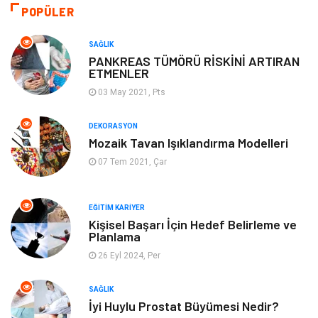
Otomotiv
Sağlıklı Yaşam
POPÜLER
Keyif ve Hobi
Yeme İçme
SAĞLIK
PANKREAS TÜMÖRÜ RİSKİNİ ARTIRAN
ETMENLER
Moda
Finans ve Ekonomi
03 May 2021, Pts
Anne Çocuk
Emlak
DEKORASYON
Mozaik Tavan Işıklandırma Modelleri
Aksesuar
Genel Kültür
07 Tem 2021, Çar
Mobilya
Gençlik ve Eğlence
EĞITIM KARIYER
Spor
Müzik
Kişisel Başarı İçin Hedef Belirleme ve
Planlama
26 Eyl 2024, Per
Ev işleri
Astroloji
SAĞLIK
Cam
Hediyelik Eşya
İyi Huylu Prostat Büyümesi Nedir?