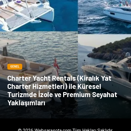
GENEL
Charter Yacht Rentals (Kiralık Yat
Charter Hizmetleri) ile Küresel
Turizmde İzole ve Premium Seyahat
Yaklaşımları
© 2026 Websarasota.com Tüm Hakları Saklıdır.