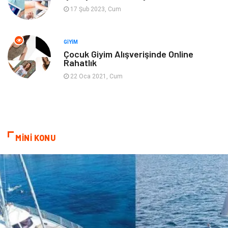
17 Şub 2023, Cum
Sigorta
Spor Malzemeleri
Bebek Giyim
İnternet
GIYIM
Çocuk Giyim Alışverişinde Online
Rahatlık
Kına Gecesi
Veteriner
22 Oca 2021, Cum
Restaurant
Gayrimenkul
MİNİ KONU