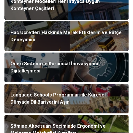
Konteyner Modelleri Her İhtiyaca Uygun
Konteyner Çeşitleri
Hac Ücretleri Hakkında Merak Ettiklerim ve Bütçe
Deneyimim
Öneri Sistemi ile Kurumsal İnovasyonun
Dijitalleşmesi
Language Schools Programları ile Küresel
Dünyada Dil Bariyerini Aşın
Şömine Aksesuarı Seçiminde Ergonomi ve