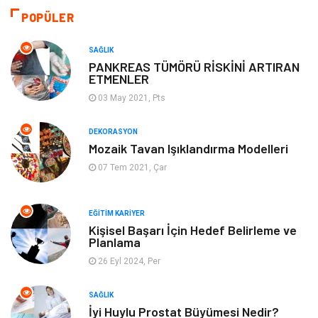
Otomotiv
Sağlıklı Yaşam
POPÜLER
Keyif ve Hobi
Yeme İçme
SAĞLIK
PANKREAS TÜMÖRÜ RİSKİNİ ARTIRAN
ETMENLER
Moda
Finans ve Ekonomi
03 May 2021, Pts
Anne Çocuk
Emlak
DEKORASYON
Mozaik Tavan Işıklandırma Modelleri
Aksesuar
Genel Kültür
07 Tem 2021, Çar
Mobilya
Gençlik ve Eğlence
EĞITIM KARIYER
Spor
Müzik
Kişisel Başarı İçin Hedef Belirleme ve
Planlama
26 Eyl 2024, Per
Ev işleri
Astroloji
SAĞLIK
Cam
Hediyelik Eşya
İyi Huylu Prostat Büyümesi Nedir?