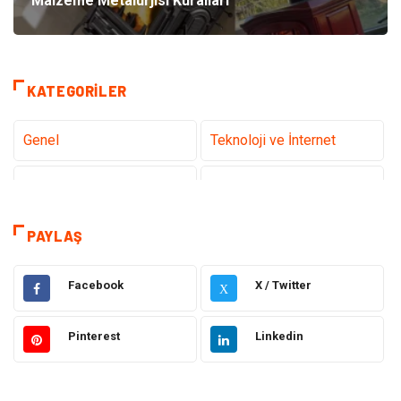
Malzeme Metalurjisi Kuralları
KATEGORILER
Genel
Teknoloji ve İnternet
Tanıtıcı Reklam
Sağlık
Dekorasyon
Eğitim Kariyer
PAYLAŞ
Hukuk
Elektrik & Elektronik
Facebook
X / Twitter
X
Giyim
Makine
Pinterest
Linkedin
Güzellik Bakım
Gıda