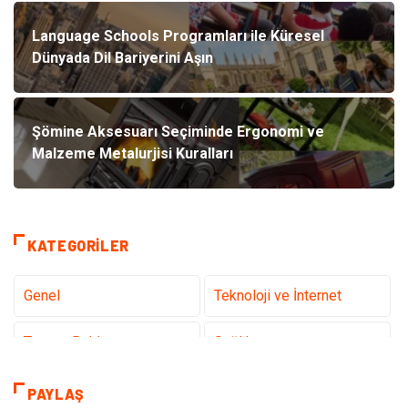
Language Schools Programları ile Küresel
Dünyada Dil Bariyerini Aşın
Şömine Aksesuarı Seçiminde Ergonomi ve
Malzeme Metalurjisi Kuralları
KATEGORILER
Genel
Teknoloji ve İnternet
Tanıtıcı Reklam
Sağlık
Dekorasyon
Eğitim Kariyer
PAYLAŞ