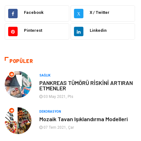
Hukuk
Elektrik & Elektronik
Facebook
X / Twitter
X
Giyim
Makine
Pinterest
Linkedin
Güzellik Bakım
Gıda
Otomotiv
Sağlıklı Yaşam
POPÜLER
Keyif ve Hobi
Yeme İçme
SAĞLIK
PANKREAS TÜMÖRÜ RİSKİNİ ARTIRAN
ETMENLER
Moda
Finans ve Ekonomi
03 May 2021, Pts
Anne Çocuk
Emlak
DEKORASYON
Mozaik Tavan Işıklandırma Modelleri
Aksesuar
Genel Kültür
07 Tem 2021, Çar
Mobilya
Gençlik ve Eğlence