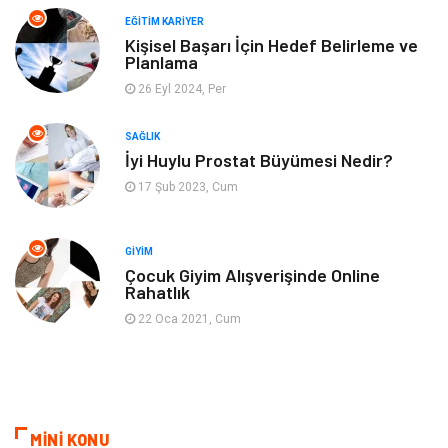
EĞITIM KARIYER
Spor
Müzik
Kişisel Başarı İçin Hedef Belirleme ve
Planlama
26 Eyl 2024, Per
Ev işleri
Astroloji
SAĞLIK
Cam
Hediyelik Eşya
İyi Huylu Prostat Büyümesi Nedir?
17 Şub 2023, Cum
Sigorta
Spor Malzemeleri
Bebek Giyim
İnternet
GIYIM
Çocuk Giyim Alışverişinde Online
Rahatlık
Kına Gecesi
Veteriner
22 Oca 2021, Cum
Restaurant
Gayrimenkul
MİNİ KONU