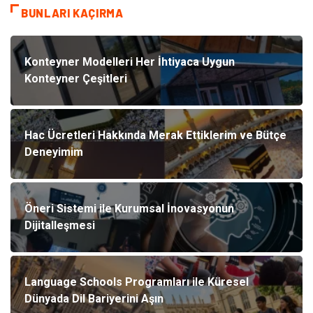
BUNLARI KAÇIRMA
Konteyner Modelleri Her İhtiyaca Uygun
Konteyner Çeşitleri
Hac Ücretleri Hakkında Merak Ettiklerim ve Bütçe
Deneyimim
Öneri Sistemi ile Kurumsal İnovasyonun
Dijitalleşmesi
Language Schools Programları ile Küresel
Dünyada Dil Bariyerini Aşın