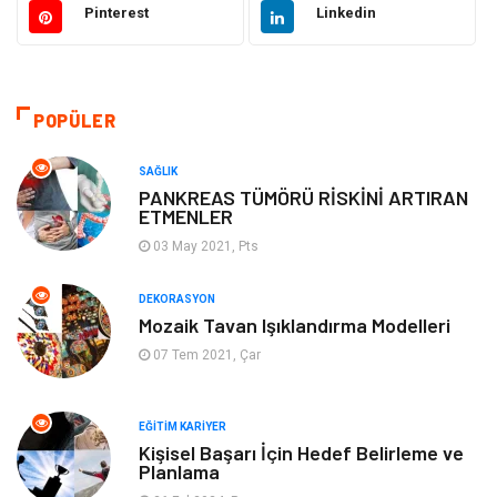
Pinterest
Linkedin
Güzellik Bakım
Gıda
Otomotiv
Sağlıklı Yaşam
POPÜLER
Keyif ve Hobi
Yeme İçme
SAĞLIK
PANKREAS TÜMÖRÜ RİSKİNİ ARTIRAN
ETMENLER
Moda
Finans ve Ekonomi
03 May 2021, Pts
Anne Çocuk
Emlak
DEKORASYON
Mozaik Tavan Işıklandırma Modelleri
Aksesuar
Genel Kültür
07 Tem 2021, Çar
Mobilya
Gençlik ve Eğlence
EĞITIM KARIYER
Spor
Müzik
Kişisel Başarı İçin Hedef Belirleme ve
Planlama