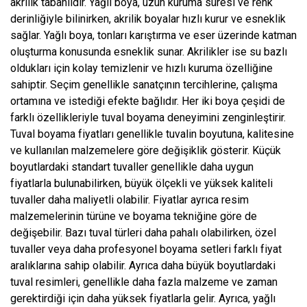
akrilik tabanlıdır. Yağlı boya, uzun kuruma süresi ve renk
derinliğiyle bilinirken, akrilik boyalar hızlı kurur ve esneklik
sağlar. Yağlı boya, tonları karıştırma ve eser üzerinde katman
oluşturma konusunda esneklik sunar. Akrilikler ise su bazlı
oldukları için kolay temizlenir ve hızlı kuruma özelliğine
sahiptir. Seçim genellikle sanatçının tercihlerine, çalışma
ortamına ve istediği efekte bağlıdır. Her iki boya çeşidi de
farklı özellikleriyle tuval boyama deneyimini zenginleştirir.
Tuval boyama fiyatları genellikle tuvalin boyutuna, kalitesine
ve kullanılan malzemelere göre değişiklik gösterir. Küçük
boyutlardaki standart tuvaller genellikle daha uygun
fiyatlarla bulunabilirken, büyük ölçekli ve yüksek kaliteli
tuvaller daha maliyetli olabilir. Fiyatlar ayrıca resim
malzemelerinin türüne ve boyama tekniğine göre de
değişebilir. Bazı tuval türleri daha pahalı olabilirken, özel
tuvaller veya daha profesyonel boyama setleri farklı fiyat
aralıklarına sahip olabilir. Ayrıca daha büyük boyutlardaki
tuval resimleri, genellikle daha fazla malzeme ve zaman
gerektirdiği için daha yüksek fiyatlarla gelir. Ayrıca, yağlı