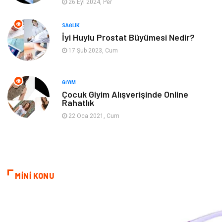
26 Eyl 2024, Per
Ev işleri
Astroloji
SAĞLIK
Cam
Hediyelik Eşya
İyi Huylu Prostat Büyümesi Nedir?
17 Şub 2023, Cum
Sigorta
Spor Malzemeleri
Bebek Giyim
İnternet
GIYIM
Çocuk Giyim Alışverişinde Online
Rahatlık
Kına Gecesi
Veteriner
22 Oca 2021, Cum
Restaurant
Gayrimenkul
MİNİ KONU