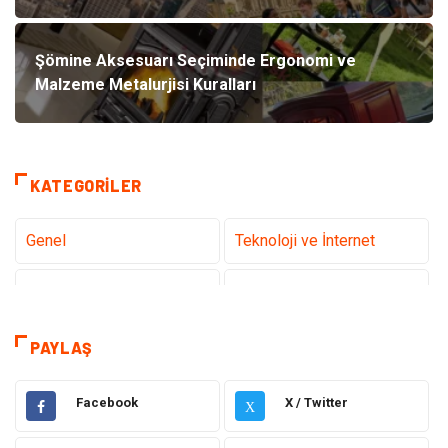
Şömine Aksesuarı Seçiminde Ergonomi ve
Malzeme Metalurjisi Kuralları
KATEGORILER
Genel
Teknoloji ve İnternet
Tanıtıcı Reklam
Sağlık
Dekorasyon
Eğitim Kariyer
PAYLAŞ
Hukuk
Elektrik & Elektronik
Facebook
X / Twitter
X
Giyim
Makine