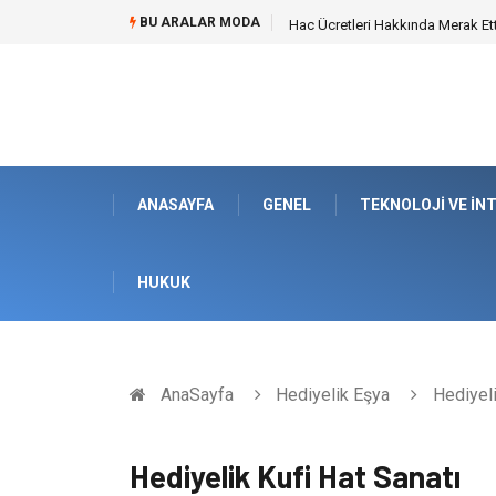
BU ARALAR MODA
Öneri Sistemi ile Kurumsal İnova
ANASAYFA
GENEL
TEKNOLOJI VE İN
HUKUK
AnaSayfa
Hediyelik Eşya
Hediyeli
Hediyelik Kufi Hat Sanatı