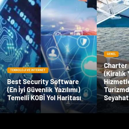
GENEL
Charter
TEKNOLOJI VE İNTERNET
(Kiralık
Best Security Software
Hizmetle
(En İyi Güvenlik Yazılımı)
Turizmd
Temelli KOBİ Yol Haritası
Seyahat