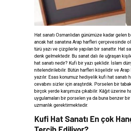
Hat sanatı Osmanlıdan günümüze kadar gelen bir s
ancak hat sanatına Arap harfleri çerçevesinde o
türü yazı ve çizgilerle yapılan bir sanattır. Hat s
denk gelmektedir. Bu sanat dalı ile uğraşan kişil
hat sanatı nedir? Kufi bir yazı şeklidir. İslam d
nitelendirilebilir. Bütün harfleri köşelidir ve Arap
yazılır. Esas konumuz hediyelik kufi hat sanatı 
cevabını sizler için araştırdık. Porselen bir tab
birçok yerde karşımıza çıkabilir. Kâğıt üzerine 
uygulamaları bir porselen ya da buna benzer bi
uzmanlık gerektirmektedir.
Kufi Hat Sanatı En çok Hang
Tercih Ediliyor?