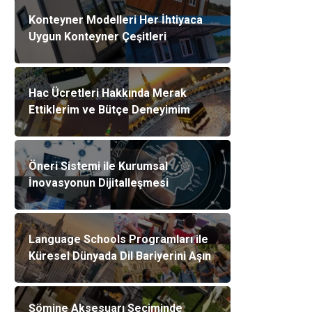
Konteyner Modelleri Her İhtiyaca
Uygun Konteyner Çeşitleri
Hac Ücretleri Hakkında Merak
Ettiklerim ve Bütçe Deneyimim
Öneri Sistemi ile Kurumsal
İnovasyonun Dijitalleşmesi
Language Schools Programları ile
Küresel Dünyada Dil Bariyerini Aşın
Şömine Aksesuarı Seçiminde