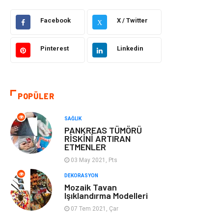
Facebook
X / Twitter
Güzellik Bakım
Gıda
X
Otomotiv
Sağlıklı Yaşam
Pinterest
Linkedin
Keyif ve Hobi
Yeme İçme
POPÜLER
Moda
Finans ve
Ekonomi
SAĞLIK
PANKREAS TÜMÖRÜ
Anne Çocuk
Emlak
RİSKİNİ ARTIRAN
ETMENLER
Aksesuar
Genel Kültür
03 May 2021, Pts
DEKORASYON
Mobilya
Gençlik ve
Mozaik Tavan
Işıklandırma Modelleri
Eğlence
07 Tem 2021, Çar