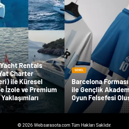
 Yacht Rentals
GENEL
 Yat Charter
ri) ile Küresel
Barcelona Forması 
e İzole ve Premium
ile Gençlik Akadem
 Yaklaşımları
Oyun Felsefesi Ol
© 2026 Websarasota.com Tüm Hakları Saklıdır.