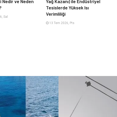
 Nedir ve Neden
Yağ Kazanı) ile Endüstriyel
?
Tesislerde Yüksek Isı
Verimliliği
, Sal
13 Tem 2026, Pts