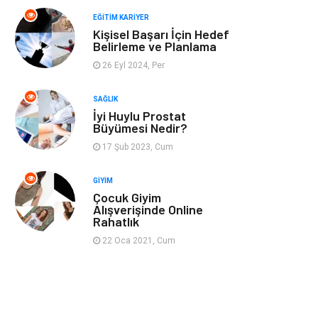
Spor
Müzik
EĞITIM KARIYER
Kişisel Başarı İçin Hedef
Ev işleri
Astroloji
Belirleme ve Planlama
26 Eyl 2024, Per
Cam
Hediyelik Eşya
SAĞLIK
Sigorta
Spor Malzemeleri
İyi Huylu Prostat
Büyümesi Nedir?
Bebek Giyim
İnternet
17 Şub 2023, Cum
GIYIM
Kına Gecesi
Veteriner
Çocuk Giyim
Alışverişinde Online
Rahatlık
Restaurant
Gayrimenkul
22 Oca 2021, Cum