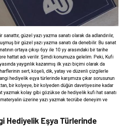
anattır, güzel yazı yazma sanatı olarak da adlandırılır,
luşmuş bir güzel yazı yazma sanatı da denebilir. Bu sanat
anatının ortaya çıkışı 6yy ile 10 yy arasındaki bir tarihe
ere hattat adı verilir. Şimdi konumuza gelelim. Peki, Kufi
ünyasında yaygınlık kazanmış ilk yazı biçimi olarak da
 harflerinin sert, köşeli, dik, yatay ve düzenli çizgilerle
hangi hediyelik eşya türlerinde karşımıza çıkar sorusunun
aktan, bir kolyeye, bir kolyeden düğün davetiyesine kadar
hat yazmak kolay gibi gözükse de hediyelik kufi hat sanatı
r materyalin üzerine yazı yazmak tecrübe deneyim ve
i Hediyelik Eşya Türlerinde