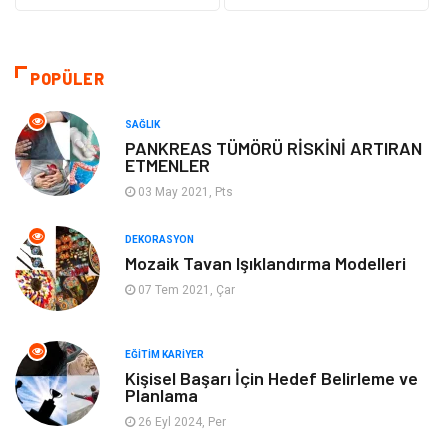
Güzellik Bakım
Gıda
Otomotiv
Sağlıklı Yaşam
POPÜLER
Keyif ve Hobi
Yeme İçme
SAĞLIK
PANKREAS TÜMÖRÜ RİSKİNİ ARTIRAN
ETMENLER
Moda
Finans ve Ekonomi
03 May 2021, Pts
Anne Çocuk
Emlak
DEKORASYON
Mozaik Tavan Işıklandırma Modelleri
Aksesuar
Genel Kültür
07 Tem 2021, Çar
Mobilya
Gençlik ve Eğlence
EĞITIM KARIYER
Spor
Müzik
Kişisel Başarı İçin Hedef Belirleme ve
Planlama
26 Eyl 2024, Per
Ev işleri
Astroloji