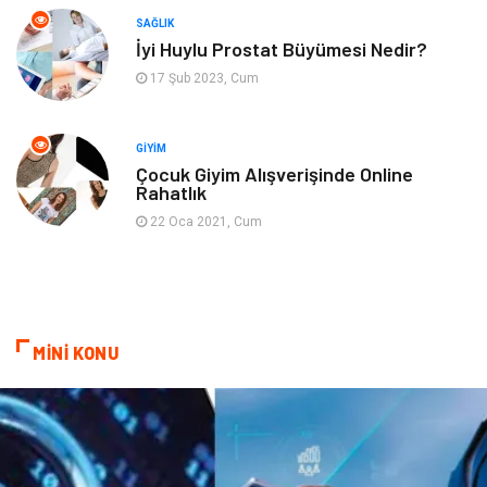
SAĞLIK
Cam
Hediyelik Eşya
İyi Huylu Prostat Büyümesi Nedir?
17 Şub 2023, Cum
Sigorta
Spor Malzemeleri
Bebek Giyim
İnternet
GIYIM
Çocuk Giyim Alışverişinde Online
Rahatlık
Kına Gecesi
Veteriner
22 Oca 2021, Cum
Restaurant
Gayrimenkul
MİNİ KONU