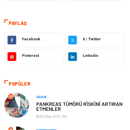
Tanıtıcı Reklam
Sağlık
Dekorasyon
Eğitim Kariyer
PAYLAŞ
Hukuk
Elektrik & Elektronik
Facebook
X / Twitter
X
Giyim
Makine
Pinterest
Linkedin
Güzellik Bakım
Gıda
Otomotiv
Sağlıklı Yaşam
POPÜLER
Keyif ve Hobi
Yeme İçme
SAĞLIK
PANKREAS TÜMÖRÜ RİSKİNİ ARTIRAN
ETMENLER
Moda
Finans ve Ekonomi
03 May 2021, Pts
Anne Çocuk
Emlak