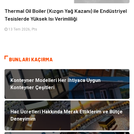
Thermal Oil Boiler (Kızgın Yağ Kazanı) ile Endüstriyel
Tesislerde Yüksek Isı Verimliliği
13 Tem 2026, Pts
BUNLARI KAÇIRMA
Konteyner Modelleri Her İhtiyaca Uygun
Konteyner Çeşitleri
Hac Ücretleri Hakkında Merak Ettiklerim ve Bütçe
Deneyimim