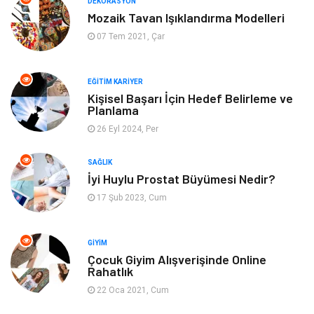
DEKORASYON
Mozaik Tavan Işıklandırma Modelleri
Aksesuar
Genel Kültür
07 Tem 2021, Çar
Mobilya
Gençlik ve Eğlence
EĞITIM KARIYER
Spor
Müzik
Kişisel Başarı İçin Hedef Belirleme ve
Planlama
26 Eyl 2024, Per
Ev işleri
Astroloji
SAĞLIK
Cam
Hediyelik Eşya
İyi Huylu Prostat Büyümesi Nedir?
17 Şub 2023, Cum
Sigorta
Spor Malzemeleri
Bebek Giyim
İnternet
GIYIM
Çocuk Giyim Alışverişinde Online
Rahatlık
Kına Gecesi
Veteriner
22 Oca 2021, Cum
Restaurant
Gayrimenkul