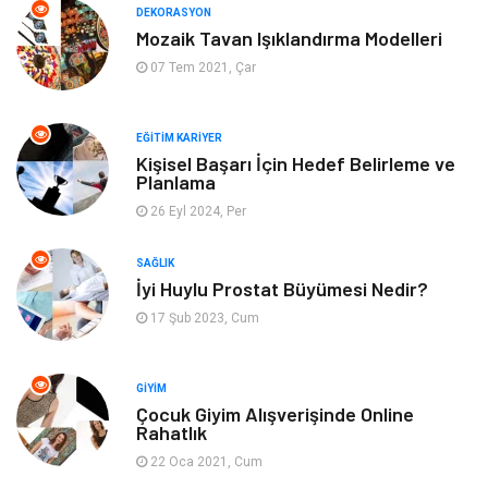
DEKORASYON
Mozaik Tavan Işıklandırma Modelleri
Aksesuar
Genel Kültür
07 Tem 2021, Çar
Mobilya
Gençlik ve Eğlence
EĞITIM KARIYER
Spor
Müzik
Kişisel Başarı İçin Hedef Belirleme ve
Planlama
26 Eyl 2024, Per
Ev işleri
Astroloji
SAĞLIK
Cam
Hediyelik Eşya
İyi Huylu Prostat Büyümesi Nedir?
17 Şub 2023, Cum
Sigorta
Spor Malzemeleri
Bebek Giyim
İnternet
GIYIM
Çocuk Giyim Alışverişinde Online
Rahatlık
Kına Gecesi
Veteriner
22 Oca 2021, Cum