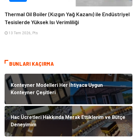
Thermal Oil Boiler (Kızgın Yağ Kazanı) ile Endüstriyel
Tesislerde Yüksek Isı Verimliliği
13 Tem 2026, Pts
BUNLARI KAÇIRMA
Konteyner Modelleri Her İhtiyaca Uygun
Konteyner Çeşitleri
Hac Ücretleri Hakkında Merak Ettiklerim ve Bütçe
Deneyimim