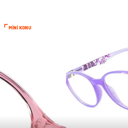
Restaurant
Gayrimenkul
MİNİ KONU