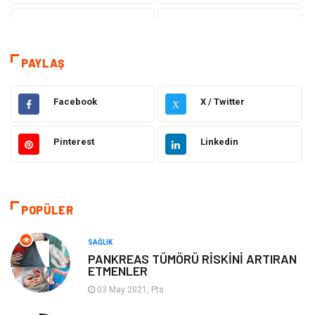
Tanıtıcı Reklam
Sağlık
Dekorasyon
Eğitim Kariyer
PAYLAŞ
Hukuk
Elektrik & Elektronik
Facebook
X / Twitter
X
Giyim
Makine
Pinterest
Linkedin
Güzellik Bakım
Gıda
Otomotiv
Sağlıklı Yaşam
POPÜLER
Keyif ve Hobi
Yeme İçme
SAĞLIK
PANKREAS TÜMÖRÜ RİSKİNİ ARTIRAN
ETMENLER
Moda
Finans ve Ekonomi
03 May 2021, Pts
Anne Çocuk
Emlak