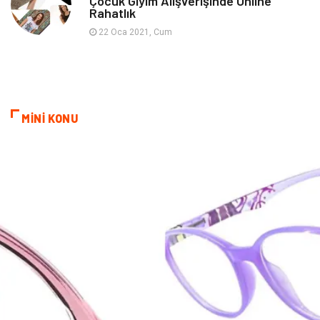
Çocuk Giyim Alışverişinde Online
Rahatlık
Kına Gecesi
Veteriner
22 Oca 2021, Cum
Restaurant
Gayrimenkul
MİNİ KONU