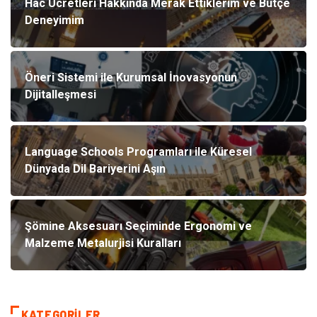
Hac Ücretleri Hakkında Merak Ettiklerim ve Bütçe
Deneyimim
Öneri Sistemi ile Kurumsal İnovasyonun
Dijitalleşmesi
Language Schools Programları ile Küresel
Dünyada Dil Bariyerini Aşın
Şömine Aksesuarı Seçiminde Ergonomi ve
Malzeme Metalurjisi Kuralları
KATEGORILER