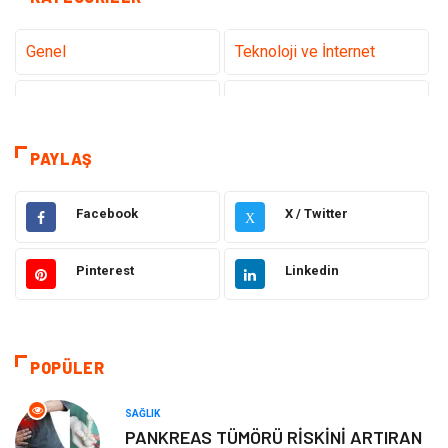
Genel
Teknoloji ve İnternet
Tanıtıcı Reklam
Sağlık
Dekorasyon
Eğitim Kariyer
PAYLAŞ
Hukuk
Elektrik & Elektronik
Facebook
X / Twitter
X
Giyim
Makine
Pinterest
Linkedin
Güzellik Bakım
Gıda
Otomotiv
Sağlıklı Yaşam
POPÜLER
Keyif ve Hobi
Yeme İçme
SAĞLIK
PANKREAS TÜMÖRÜ RİSKİNİ ARTIRAN