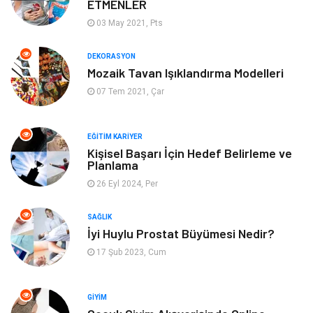
ETMENLER
Moda
Finans ve Ekonomi
03 May 2021, Pts
Anne Çocuk
Emlak
DEKORASYON
Mozaik Tavan Işıklandırma Modelleri
Aksesuar
Genel Kültür
07 Tem 2021, Çar
Mobilya
Gençlik ve Eğlence
EĞITIM KARIYER
Spor
Müzik
Kişisel Başarı İçin Hedef Belirleme ve
Planlama
26 Eyl 2024, Per
Ev işleri
Astroloji
SAĞLIK
Cam
Hediyelik Eşya
İyi Huylu Prostat Büyümesi Nedir?
17 Şub 2023, Cum
Sigorta
Spor Malzemeleri
Bebek Giyim
İnternet
GIYIM