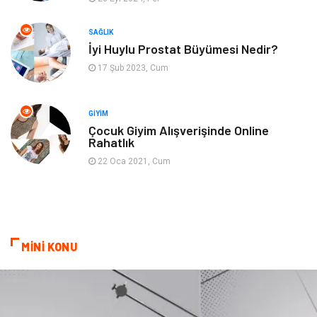
Ev işleri
Astroloji
SAĞLIK
Cam
Hediyelik Eşya
İyi Huylu Prostat Büyümesi Nedir?
17 Şub 2023, Cum
Sigorta
Spor Malzemeleri
Bebek Giyim
İnternet
GIYIM
Çocuk Giyim Alışverişinde Online
Rahatlık
Kına Gecesi
Veteriner
22 Oca 2021, Cum
Restaurant
Gayrimenkul
MİNİ KONU