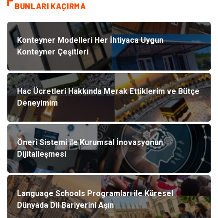
BUNLARI KAÇIRMA
Konteyner Modelleri Her İhtiyaca Uygun
Konteyner Çeşitleri
Hac Ücretleri Hakkında Merak Ettiklerim ve Bütçe
Deneyimim
Öneri Sistemi ile Kurumsal İnovasyonun
Dijitalleşmesi
Language Schools Programları ile Küresel
Dünyada Dil Bariyerini Aşın