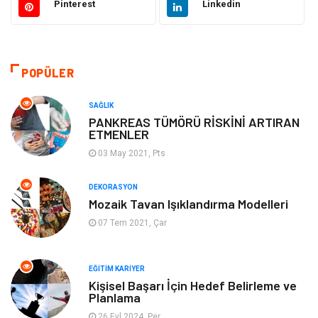
Pinterest
Linkedin
Güzellik Bakım
Gıda
Otomotiv
Sağlıklı Yaşam
POPÜLER
Keyif ve Hobi
Yeme İçme
SAĞLIK
PANKREAS TÜMÖRÜ RİSKİNİ ARTIRAN
ETMENLER
Moda
Finans ve Ekonomi
03 May 2021, Pts
Anne Çocuk
Emlak
DEKORASYON
Mozaik Tavan Işıklandırma Modelleri
Aksesuar
Genel Kültür
07 Tem 2021, Çar
Mobilya
Gençlik ve Eğlence
EĞITIM KARIYER
Spor
Müzik
Kişisel Başarı İçin Hedef Belirleme ve
Planlama
26 Eyl 2024, Per