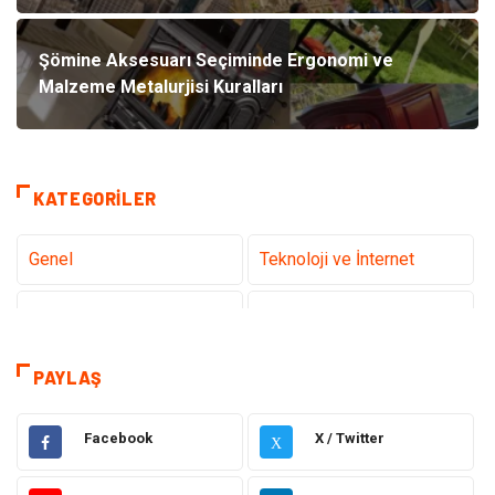
Şömine Aksesuarı Seçiminde Ergonomi ve
Malzeme Metalurjisi Kuralları
KATEGORILER
Genel
Teknoloji ve İnternet
Tanıtıcı Reklam
Sağlık
Dekorasyon
Eğitim Kariyer
PAYLAŞ
Hukuk
Elektrik & Elektronik
Facebook
X / Twitter
X
Giyim
Makine