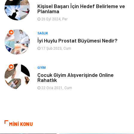
Spor
Müzik
Kişisel Başarı İçin Hedef Belirleme ve
Planlama
26 Eyl 2024, Per
Ev işleri
Astroloji
SAĞLIK
Cam
Hediyelik Eşya
İyi Huylu Prostat Büyümesi Nedir?
17 Şub 2023, Cum
Sigorta
Spor Malzemeleri
Bebek Giyim
İnternet
GIYIM
Çocuk Giyim Alışverişinde Online
Rahatlık
Kına Gecesi
Veteriner
22 Oca 2021, Cum
Restaurant
Gayrimenkul
MİNİ KONU