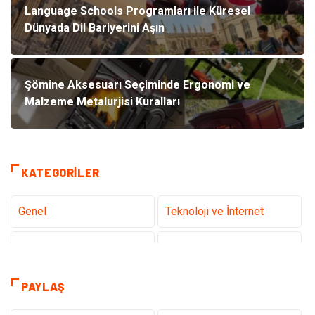
Language Schools Programları ile Küresel
Dünyada Dil Bariyerini Aşın
Şömine Aksesuarı Seçiminde Ergonomi ve
Malzeme Metalurjisi Kuralları
KATEGORILER
Genel
Teknoloji ve İnternet
Tanıtıcı Reklam
Sağlık
Dekorasyon
Eğitim Kariyer
PAYLAŞ