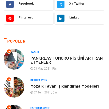
Hukuk
Elektrik & Elektronik
Facebook
X / Twitter
X
Giyim
Makine
Pinterest
Linkedin
Güzellik Bakım
Gıda
Otomotiv
Sağlıklı Yaşam
POPÜLER
Keyif ve Hobi
Yeme İçme
SAĞLIK
PANKREAS TÜMÖRÜ RİSKİNİ ARTIRAN
ETMENLER
Moda
Finans ve Ekonomi
03 May 2021, Pts
Anne Çocuk
Emlak
DEKORASYON
Mozaik Tavan Işıklandırma Modelleri
Aksesuar
Genel Kültür
07 Tem 2021, Çar
Mobilya
Gençlik ve Eğlence
EĞITIM KARIYER