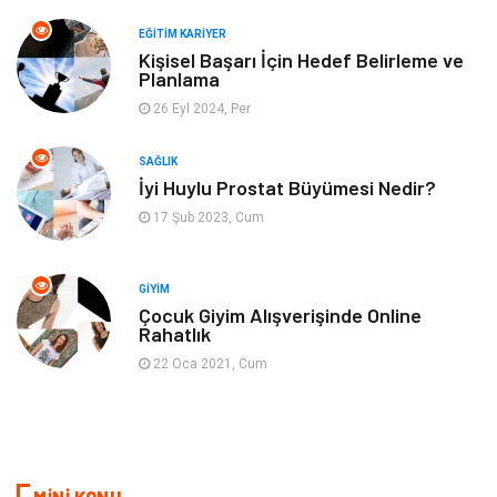
EĞITIM KARIYER
Spor
Müzik
Kişisel Başarı İçin Hedef Belirleme ve
Planlama
26 Eyl 2024, Per
Ev işleri
Astroloji
SAĞLIK
Cam
Hediyelik Eşya
İyi Huylu Prostat Büyümesi Nedir?
17 Şub 2023, Cum
Sigorta
Spor Malzemeleri
Bebek Giyim
İnternet
GIYIM
Çocuk Giyim Alışverişinde Online
Rahatlık
Kına Gecesi
Veteriner
22 Oca 2021, Cum
Restaurant
Gayrimenkul