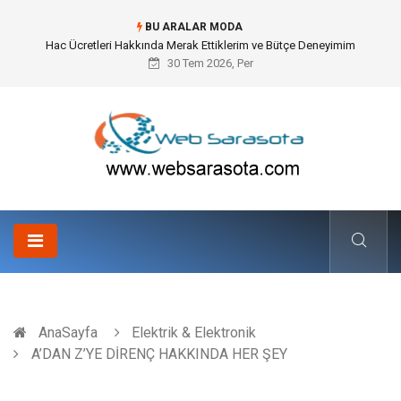
BU ARALAR MODA
Öneri Sistemi ile Kurumsal İnovasyonun Dijitalleşmesi
30 Tem 2026, Per
AnaSayfa
Elektrik & Elektronik
A’DAN Z’YE DİRENÇ HAKKINDA HER ŞEY