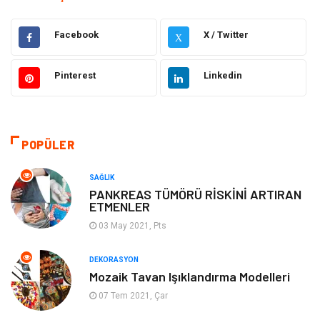
Hukuk
Elektrik & Elektronik
Facebook
X / Twitter
X
Giyim
Makine
Pinterest
Linkedin
Güzellik Bakım
Gıda
Otomotiv
Sağlıklı Yaşam
POPÜLER
Keyif ve Hobi
Yeme İçme
SAĞLIK
PANKREAS TÜMÖRÜ RİSKİNİ ARTIRAN
ETMENLER
Moda
Finans ve Ekonomi
03 May 2021, Pts
Anne Çocuk
Emlak
DEKORASYON
Mozaik Tavan Işıklandırma Modelleri
Aksesuar
Genel Kültür
07 Tem 2021, Çar
Mobilya
Gençlik ve Eğlence