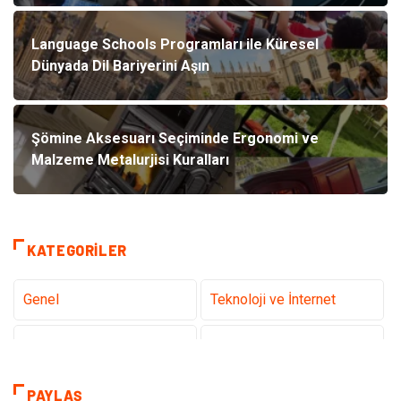
Language Schools Programları ile Küresel
Dünyada Dil Bariyerini Aşın
Şömine Aksesuarı Seçiminde Ergonomi ve
Malzeme Metalurjisi Kuralları
KATEGORILER
Genel
Teknoloji ve İnternet
Tanıtıcı Reklam
Sağlık
Dekorasyon
Eğitim Kariyer
PAYLAŞ