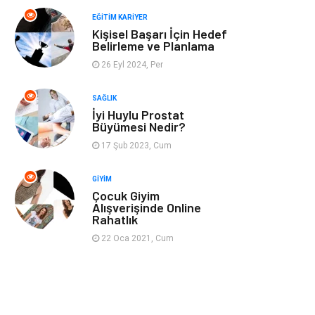
Spor
Müzik
EĞITIM KARIYER
Kişisel Başarı İçin Hedef
Ev işleri
Astroloji
Belirleme ve Planlama
26 Eyl 2024, Per
Cam
Hediyelik Eşya
SAĞLIK
Sigorta
Spor Malzemeleri
İyi Huylu Prostat
Büyümesi Nedir?
Bebek Giyim
İnternet
17 Şub 2023, Cum
GIYIM
Kına Gecesi
Veteriner
Çocuk Giyim
Alışverişinde Online
Rahatlık
Restaurant
Gayrimenkul
22 Oca 2021, Cum