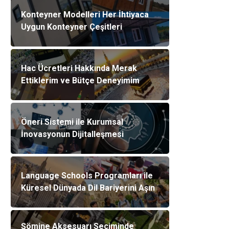
Konteyner Modelleri Her İhtiyaca
Uygun Konteyner Çeşitleri
Hac Ücretleri Hakkında Merak
Ettiklerim ve Bütçe Deneyimim
Öneri Sistemi ile Kurumsal
İnovasyonun Dijitalleşmesi
Language Schools Programları ile
Küresel Dünyada Dil Bariyerini Aşın
Şömine Aksesuarı Seçiminde