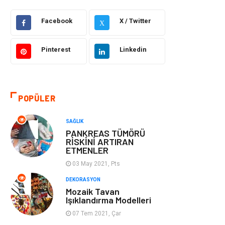
Facebook
X / Twitter
Güzellik Bakım
Gıda
X
Otomotiv
Sağlıklı Yaşam
Pinterest
Linkedin
Keyif ve Hobi
Yeme İçme
POPÜLER
Moda
Finans ve
Ekonomi
SAĞLIK
PANKREAS TÜMÖRÜ
Anne Çocuk
Emlak
RİSKİNİ ARTIRAN
ETMENLER
Aksesuar
Genel Kültür
03 May 2021, Pts
DEKORASYON
Mobilya
Gençlik ve
Mozaik Tavan
Işıklandırma Modelleri
Eğlence
07 Tem 2021, Çar