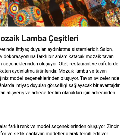
 Mozaik Lamba Çeşitleri
yerinde ihtiyaç duyulan aydınlatma sistemleridir. Salon,
ev dekorasyonuna farklı bir anlam katacak mozaik tavan
rım seçeneklerinden oluşuyor. Otel, restaurant ve cafelerde
katan aydınlatma ürünleridir. Mozaik lamba ve tavan
ğiniz model seçeneklerinden oluşuyor. Tavan avizelerinde
ânlarda ihtiyaç duyulan görselliği sağlayacak bir avantajdır.
n alışveriş ve adrese teslim olanakları için adresinden
alar farklı renk ve model seçeneklerinden oluşuyor. Zincir
or ve şıklık sağlayan modeller olarak tercih ediliyor.