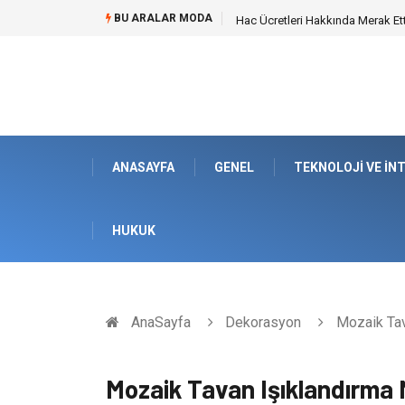
BU ARALAR MODA
Öneri Sistemi ile Kurumsal İnova
ANASAYFA
GENEL
TEKNOLOJI VE İN
HUKUK
AnaSayfa
Dekorasyon
Mozaik Tav
Mozaik Tavan Işıklandırma 