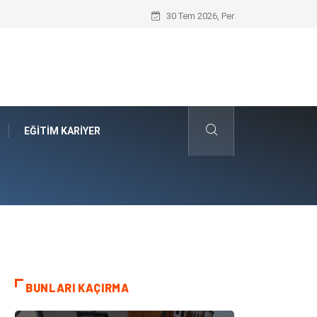
Language Schools Programları ile Kürese
30 Tem 2026, Per
EĞITIM KARIYER
BUNLARI KAÇIRMA